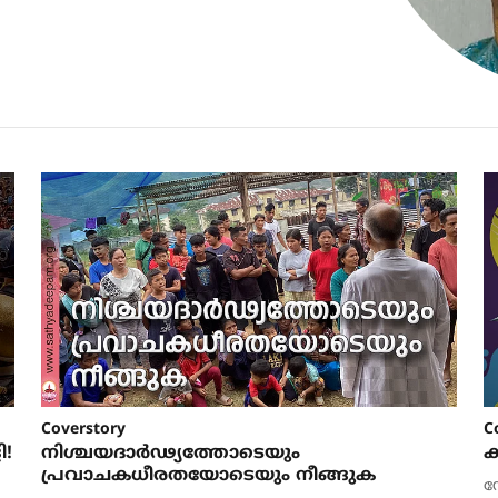
Coverstory
C
ി!
നിശ്ചയദാര്‍ഢ്യത്തോടെയും
ക
പ്രവാചകധീരതയോടെയും നീങ്ങുക
ഡ