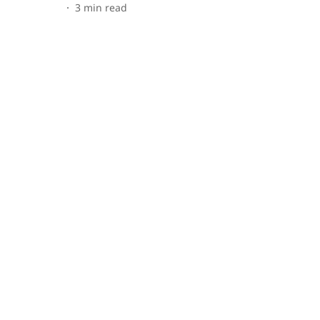
3
min read