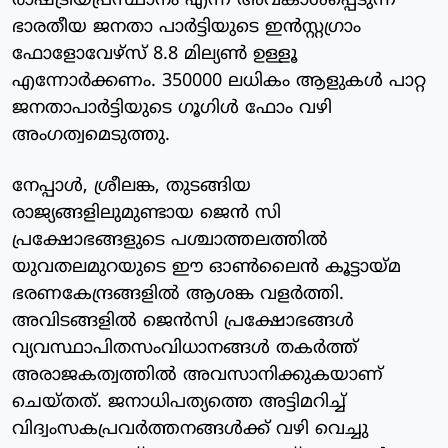
രാഷ്ട്രീയപ്രസ്ഥാനം എന്ന് അവകാശപ്പെടുന്ന
ഭാരതീയ ജനതാ പാർട്ടിയുടെ ഇൻസ്റ്റഗ്രാം
ഫോളോവേഴ്സ് 8.8 മില്യൺ ഉള്ളൂ
എന്നോർക്കണം. 350000 ലധികം ആളുകൾ പാറ്റ
ജനതാപാർട്ടിയുടെ ഗൂഗിൾ ഫോം വഴി
അംഗത്വമെടുത്തു.
നേപ്പാൾ, ശ്രീലങ്ക, തുടങ്ങിയ
രാജ്യങ്ങളിലുമുണ്ടായ ജെൻ സി
പ്രക്ഷോഭങ്ങളുടെ പശ്ചാത്തലത്തിൽ
യുവതലമുറയുടെ ഈ ഓൺലൈൻ കൂട്ടായ്‌മ
ഭരണകേന്ദ്രങ്ങളിൽ ആശങ്ക വളർത്തി.
അവിടങ്ങളിൽ ജെൻസി പ്രക്ഷോഭങ്ങൾ
വ്യവസ്ഥാപിതസംവിധാനങ്ങൾ തകർത്ത്
അരാജകത്വത്തിൽ അവസാനിക്കുകയാണ്
ചെയ്‌തത്‌. ജനാധിപത്യത്തെ അട്ടിമറിച്ച്
വിദ്വംസകപ്രവർത്തനങ്ങൾക്ക് വഴി വെച്ചു