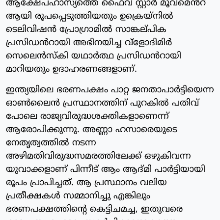
ആക്ഷേപഹാസ്യത്തെ ഫൈവ് സ്റ്റാർ മൂവ്മെൻറ്
ആയി രൂപപ്പെടുത്തിയതും ഉക്രെയ്നിൽ
ടെലിവിഷൻ പ്രോഗ്രാമിൽ സാങ്കല്‌പിക
പ്രസിഡൻറായി അഭിനയിച്ച വ്ളോദിമിർ
സെലെൻസ്ക‌ി യഥാർത്ഥ പ്രസിഡൻറായി
മാറിയതും ഉദാഹരണങ്ങളാണ്.
ഇന്ത്യയിലെ ഭരണപക്ഷം പാറ്റ ജനതാപാർട്ടിയെന്ന
ഓൺലൈൻ പ്രസ്ഥാനത്തിന് പുറകിൽ പതിവ്
പോലെ രാജ്യവിരുദ്ധശക്തികളാണെന്ന്
ആരോപിക്കുന്നു. അണ്ണാ ഹസാരെയുടെ
നേതൃത്വത്തിൽ നടന്ന
അഴിമതിവിരുദ്ധസമരത്തിലേക്ക് ഒഴുകിവന്ന
യുവാക്കളാണ് പിന്നീട് ആം ആദ്‌മി പാർട്ടിയായി
രൂപം പ്രാപിച്ചത്. ആ പ്രസ്ഥാനം വലിയ
പ്രതീക്ഷകൾ സമ്മാനിച്ചു എങ്കിലും
ഭരണപക്ഷത്തിന്റെ കെട്ടിചമച്ച, ഇതുവരെ