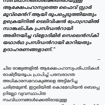
സംവിധാനങ്ങൾക്കെതിരായുള്ള
ആക്ഷേപഹാസ്യത്തെ ഫൈവ് സ്റ്റാർ
മൂവ്മെൻറ് ആയി രൂപപ്പെടുത്തിയതും
ഉക്രെയ്നിൽ ടെലിവിഷൻ പ്രോഗ്രാമിൽ
സാങ്കല്‌പിക പ്രസിഡൻറായി
അഭിനയിച്ച വ്ളോദിമിർ സെലെൻസ്കി
യഥാർഥ പ്രസിഡൻറായി മാറിയതും
ഉദാഹരണങ്ങളാണ്."
ചില രാജ്യങ്ങളിൽ ആക്ഷേപഹാസ്യപരിപാടികൾ
രാഷ്ട്രീയരൂപം പ്രാപിച്ച് പരമ്പരാഗത
അധികാരസമവാക്യങ്ങളെ അട്ടിമറിച്ച
ചരിത്രമുണ്ട്. ഇറ്റലിയിൽ കൊമേഡിയൻ ബെപ്പെ
ഗ്രില്ലോ വ്യവസ്ഥാപിത
സംവിധാനങ്ങൾക്കെതിരായുള്ള