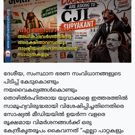
ദേശീയ, സംസ്ഥാന ഭരണ സംവിധാനങ്ങളുടെ
പിടിപ്പ് കേടുകൊണ്ടും
നയവൈകല്യങ്ങൾകൊണ്ടും
തൊഴിൽരഹിതരായ യുവാക്കളെ ഇത്തരത്തിൽ
സാമൂഹ്യവിരുദ്ധരായി വിശേഷിപ്പിച്ചതിനെതിരെ
സോഷ്യൽ മീഡിയയിൽ ഉയർന്ന വളരെ
രൂക്ഷമായ വിമർശനങ്ങൾക്ക് ഒരു
കേന്ദ്രീകൃതരൂപം കൈവന്നത് “എല്ലാ പാറ്റകളും