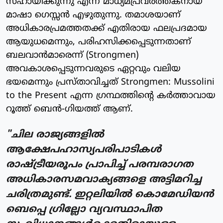
സഹായിക്കുന്നു എന്ന് മാധ്യമപ്രവർത്തകനായ
മാഷാ ഗെസ്സൻ എഴുതുന്നു. തമാശയാണ്
അധികാരപ്രമത്തതക്ക് എതിരായ ഫലപ്രദമായ
ആയുധമെന്നും, പരിഹസിക്കപ്പെടുന്നതാണ്
ബലവാൻമാരെന്ന് (Strongmen)
അവകാശപ്പെടുന്നവരുടെ ഏറ്റവും വലിയ
ഭയമെന്നും പ്രസ്‌താവിച്ചത് Strongmen: Mussolini
to the Present എന്ന ഗ്രന്ഥത്തിന്റെ കർത്താവായ
റൂത്ത് ബെൻ-ഗിയത്ത് ആണ്.
"ചില രാജ്യങ്ങളിൽ
ആക്ഷേപഹാസ്യപരിപാടികൾ
രാഷ്ട്രീയരൂപം പ്രാപിച്ച് പരമ്പരാഗത
അധികാരസമവാക്യങ്ങളെ അട്ടിമറിച്ച
ചരിത്രമുണ്ട്. ഇറ്റലിയിൽ കൊമേഡിയൻ
ബെപ്പെ ഗ്രില്ലോ വ്യവസ്ഥാപിത