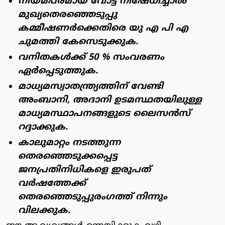
നിയമപരമായ വോട്ട് നിഷേധിച്ചാൽ
മുഖ്യതെരഞ്ഞെടുപ്പു
കമ്മീഷണർക്കെതിരെ യു എ പി എ
ചുമത്തി കേസെടുക്കുക.
വനിതകൾക്ക് 50 % സംവരണം
ഏർപ്പെടുത്തുക.
മാധ്യമസ്വാതന്ത്ര്യത്തിന് വേണ്ടി
അംബാനി, അദാനി ഉടമസ്ഥതയിലുള്ള
മാധ്യമസ്ഥാപനങ്ങളുടെ ലൈസൻസ്
റദ്ദാക്കുക.
കാലുമാറ്റം നടത്തുന്ന
തെരഞ്ഞെടുക്കപ്പെട്ട
ജനപ്രതിനിധികളെ ഇരുപത്
വർഷത്തേക്ക്
തെരഞ്ഞെടുപ്പുരംഗത്ത് നിന്നും
വിലക്കുക.