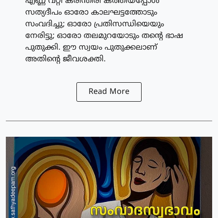
എണ്ണ വറ്റി കരിന്തിരി കത്തിയപ്പോൾ
സത്യദീപം ഓരോ കാലഘട്ടത്തോടും
സംവദിച്ചു; ഓരോ പ്രതിസന്ധിയെയും
നേരിട്ടു; ഓരോ തലമുറയോടും തന്റെ ഭാഷ
പുതുക്കി. ഈ സ്വയം പുതുക്കലാണ്
അതിന്റെ ജീവശക്തി.
Read More