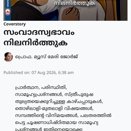
Coverstory
സംവാദസ്വഭാവം
നിലനിർത്തുക
പ്രൊഫ. മ്യൂസ് മേരി ജോര്‍ജ്
Published on
:
07 Aug 2026, 6:38 am
പ്രാർത്ഥന, പരിസ്ഥിതി,
സാമൂഹ്യപ്രശ്നങ്ങൾ, സ്ത്രീപുരുഷ
തുല്യതയെക്കുറിച്ചുള്ള കാഴ്ചപ്പാടുകൾ,
തൊഴിലാളി-മുതലാളി വിഷയങ്ങൾ,
സമ്പത്തിന്റെ വിനിമയങ്ങൾ, പലതരത്തിൽ
പെട്ട ചൂഷണാധിഷ്ഠിതമായ സാമൂഹ്യ
പ്രശ്നങ്ങൾ ഇതിനെയൊക്കെ