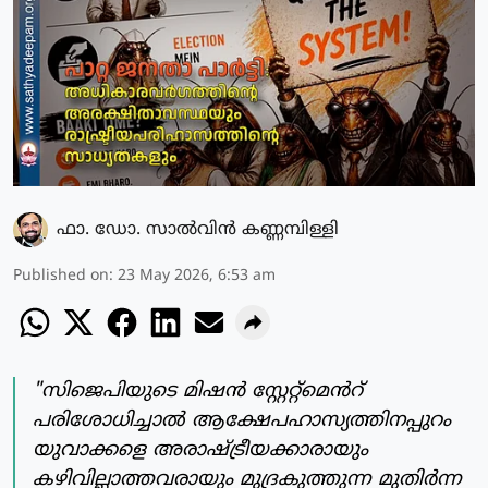
ഫാ. ഡോ. സാല്‍വിന്‍ കണ്ണമ്പിള്ളി
Published on
:
23 May 2026, 6:53 am
"സിജെപിയുടെ മിഷൻ സ്റ്റേറ്റ്മെൻറ്
പരിശോധിച്ചാൽ ആക്ഷേപഹാസ്യത്തിനപ്പുറം
യുവാക്കളെ അരാഷ്ട്രീയക്കാരായും
കഴിവില്ലാത്തവരായും മുദ്രകുത്തുന്ന മുതിർന്ന