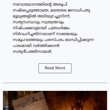
നവോത്ഥാനത്തിന്റെ അരൂപി
നഷ്ടപ്പെടുത്താതെ, മതേതര ജനാധിപത്യ
മൂല്യങ്ങളിൽ അടിയുറച്ചുനിന്ന്,
സത്യസന്ധവും സ്വതന്ത്രവും
നിഷ്പക്ഷവുമായി പത്രധർമ്മം
നിർവഹിച്ചതിനാലാണ് സഭയെയും
സമൂഹത്തെയും പരസ്പരം ബന്ധിപ്പിക്കുന്ന
പാലമായി വർത്തിക്കാൻ
സത്യദീപത്തിനായത്.
Read More