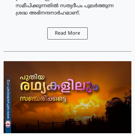
സമീപിക്കുന്നതിൽ സത്യദീപം പുലർത്തുന്ന
ശ്രദ്ധ അഭിനന്ദനാർഹമാണ്.
Read More