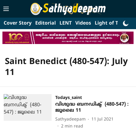
Cover Story
Editorial
LENT
Videos
Light of Truth
L
Saint Benedict (480-547): July
11
Todays_saint
വിശുദ്ധ ബനഡിക്ട് (480-547) :
ജൂലൈ 11
Sathyadeepam
11 Jul 2021
2
min read