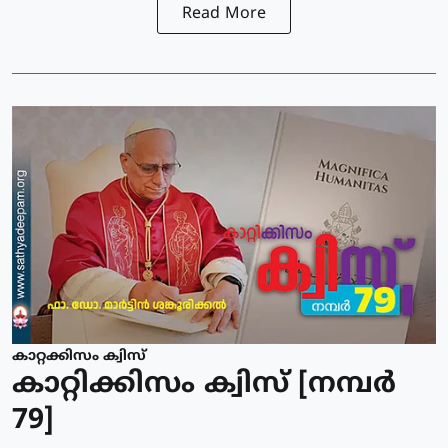
Read More
കാറ്റക്കിസം ക്വിസ്
കാറ്റിക്കിസം ക്വിസ് [നമ്പര്‍
79]