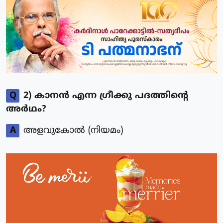
Q
2) കാനൻ എന്ന ഗ്രീക്കു പദത്തിന്റെ
അർഥം?
A
അളവുകോൽ (നിയമം)