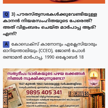
Q
3) പൗരസ്ത്യസഭകൾക്കുവേണ്ടിയുള്ള
കാനൻ നിയമസംഹിതയുടെ പേരെന്ത്?
അത് വിളംബരം ചെയ്ത മാർപാപ്പ ആര്?
എന്ന്?
A
കോഡെക്സ് കാനോനും എക്ലേസിയാരും
ഓറിയന്താലിയും (CCEO), ജോൺ പോൾ
രണ്ടാമൻ മാർപാപ്പ, 1990 ഒക്ടോബർ 18