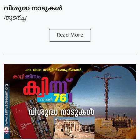
വിശുദ്ധ നാടുകൾ
തുടർച്ച
Read More