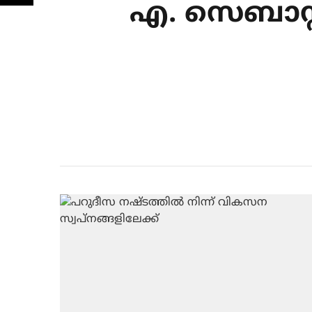
എ. സെബാസ്റ