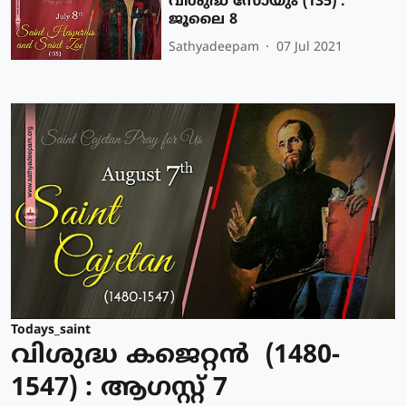
വിശുദ്ധ സോയും (135) :
ജൂലൈ 8
Sathyadeepam
07 Jul 2021
Todays_saint
വിശുദ്ധ കജെറ്റന്‍ (1480-
1547) : ആഗസ്റ്റ് 7