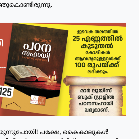
ഞ്ഞുകൊണ്ടിരുന്നു.
്ചിരുന്നുപോയി! പക്ഷേ, കൈകാലുകള്‍