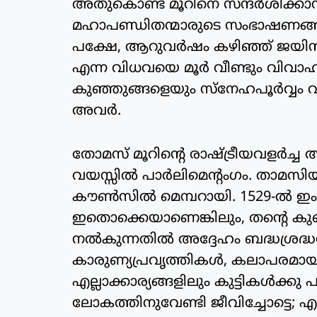
അതുകൊണ്ട് മൂറിനെ സന്ദര്‍ശിക്കാന
മഹാപണ്ഡിതന്മാരുടെ സംഭാഷണങ്ങളില
പക്ഷേ, ആറുവര്‍ഷം കഴിഞ്ഞ് ജയിന്‍ കോ
എന്ന വിധവയെ മൂര്‍ വീണ്ടും വിവാഹ
കുഞ്ഞുങ്ങളെയും സ്‌നേഹപൂര്‍വ്വം വ
അവര്‍.
തോമസ് മൂറിന്റെ രാഷ്ട്രീയവളര്‍ച്
വയസ്സില്‍ പാര്‍ലിമെന്റംഗം. താമസിയാ
കൗണ്‍സില്‍ മെമ്പറായി. 1529-ല്‍ ഇംഗ
ഇതൊക്കെയാണെങ്കിലും, തന്റെ കുഞ്ഞു
നല്‍കുന്നതില്‍ അദ്ദേഹം ബദ്ധശ്രദ്ധ
കാരുണ്യപ്രവൃത്തികള്‍, കലാപരമായ
എല്ലാക്കാര്യങ്ങളിലും കുട്ടികള്‍ക്
ലോകത്തിനുവേണ്ടി ജീവിച്ചോട്ടെ; എ