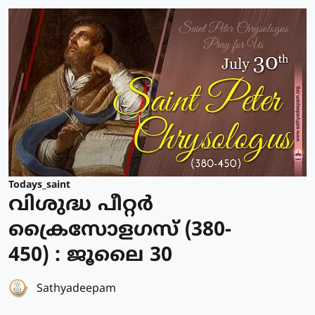
Todays_saint
വിശുദ്ധ പീറ്റര്‍
ക്രൈസോളഗസ് (380-
450) : ജൂലൈ 30
Sathyadeepam