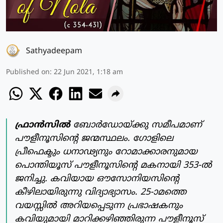
Sathyadeepam
Published on
:
22 Jun 2021, 1:18 am
ഫ്രാന്‍സില്‍
ബോര്‍ഡോയ്ക്കു സമീപമാണ്
പൗളീനൂസിന്റെ ജന്മസ്ഥലം. ഗോളിലെ
പ്രീഫെക്ടും ധനാഢ്യനും റോമാക്കാരനുമായ
പൊന്തിയൂസ് പൗളീനൂസിന്റെ മകനായി 353-ല്‍
ജനിച്ചു. കവിയായ ഔസോനിയസിന്റെ
കീഴിലായിരുന്നു വിദ്യാഭ്യാസം. 25-ാമത്തെ
വയസ്സില്‍ അറിയപ്പെടുന്ന പ്രഭാഷകനും
കവിയുമായി മാറിക്കഴിഞ്ഞിരുന്ന പൗളീനൂസ്