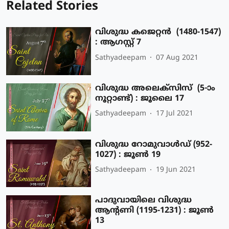
Related Stories
വിശുദ്ധ കജെറ്റന്‍ (1480-1547)
: ആഗസ്റ്റ് 7
Sathyadeepam
07 Aug 2021
വിശുദ്ധ അലെക്‌സിസ് (5-ാം
നൂറ്റാണ്ട്) : ജൂലൈ 17
Sathyadeepam
17 Jul 2021
വിശുദ്ധ റോമുവാള്‍ഡ് (952-
1027) : ജൂണ്‍ 19
Sathyadeepam
19 Jun 2021
പാദുവായിലെ വിശുദ്ധ
ആന്റണി (1195-1231) : ജൂണ്‍
13