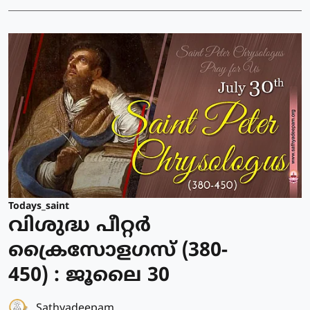
Todays_saint
വിശുദ്ധ പീറ്റര്‍
ക്രൈസോളഗസ് (380-
450) : ജൂലൈ 30
Sathyadeepam