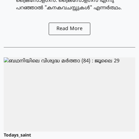
ക്രൈസോളഗസ്. ക്രൈസോളഗസ് എന്നു
പറഞ്ഞാല്‍ "കനകവചസ്സുകള്‍" എന്നര്‍ത്ഥം.
Read More
Todays_saint