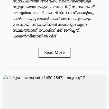
സ്ഥാപകനായ അദ്ദേഹം ദൈവവുമായുള്ള
സുദൃഢമായ ഐക്യം സ്ഥാപിച്ച് സ്വന്തം പേര്
അന്വര്‍ത്ഥമാക്കി. ഫെലിക്‌സ് ഗസ്മാന്റെയും
വാഴ്ത്തപ്പെട്ട ജോന്‍ ഓഫ് അസ്സായുടെയും
മകനായി സ്‌പെയിനില്‍ കലെരൂഗ എന്ന
സ്ഥലത്താണ് ഡോമിനിക്ക് ജനിച്ചത്.
പലെന്‍സിയായില്‍ വിദ് ...
Read More