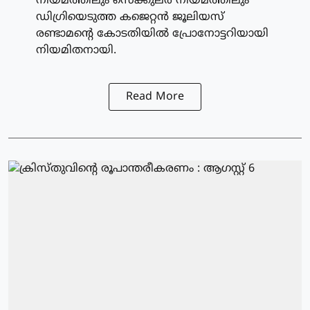
നിയമത്തിലും സെക്കുലര്‍ നിയമത്തിലും
ഡിഗ്രിയെടുത്ത കജെറ്റന്‍ ജൂലിയസ്
രണ്ടാമന്റെ കോടതിയില്‍ പ്രോനോട്ടറിയായി
നിയമിതനായി.
Read More