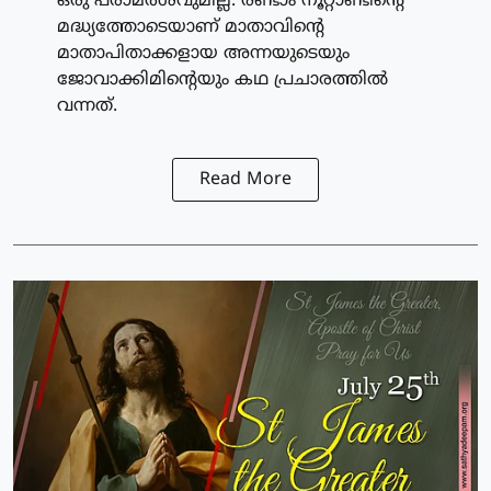
ഒരു പരാമര്‍ശവുമില്ല. രണ്ടാം നൂറ്റാണ്ടിന്റെ
മദ്ധ്യത്തോടെയാണ് മാതാവിന്റെ
മാതാപിതാക്കളായ അന്നയുടെയും
ജോവാക്കിമിന്റെയും കഥ പ്രചാരത്തില്‍
വന്നത്.
Read More