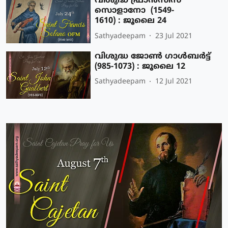
വിശുദ്ധ ഫ്രാന്‍സീസ്
സൊളാനോ (1549-
1610) : ജൂലൈ 24
Sathyadeepam
23 Jul 2021
വിശുദ്ധ ജോണ്‍ ഗാള്‍ബര്‍ട്ട്
(985-1073) : ജൂലൈ 12
Sathyadeepam
12 Jul 2021