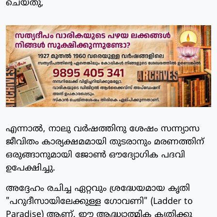
ചെയ്തു,
എന്നാല്‍, നാലു വര്‍ഷത്തിനു ശേഷം സന്ന്യാസ
ജീവിതം കാര്യക്ഷമമായി തുടരാനും മരണത്തിന്
ഒരുങ്ങാനുമായി ജോണ്‍ ഔദ്യോഗിക പദവി
ഉപേക്ഷിച്ചു.
അദ്ദേഹം രചിച്ച ഏറ്റവും ശ്രദ്ധേയമായ കൃതി
"പറുദീസായിലേക്കുള്ള ഗോവണി" (Ladder to
Paradise) ആണ്. ഈ ആദ്ധ്യാത്മിക കൃതിക്കു