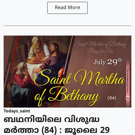
Read More
Todays_saint
ബഥനിയിലെ വിശുദ്ധ
മര്‍ത്താ (84) : ജൂലൈ 29