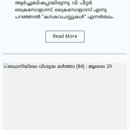
ആര്‍ച്ചുബിഷപ്പായിരുന്നു. വി. പീറ്റര്‍
ക്രൈസോളഗസ്. ക്രൈസോളഗസ് എന്നു
പറഞ്ഞാല്‍ "കനകവചസ്സുകള്‍" എന്നര്‍ത്ഥം.
Read More