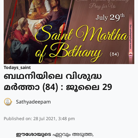
Todays_saint
ബഥനിയിലെ വിശുദ്ധ
മര്‍ത്താ (84) : ജൂലൈ 29
Sathyadeepam
Published on
:
28 Jul 2021, 3:48 pm
ഈശോയുടെ
ഏറ്റവും അടുത്ത,