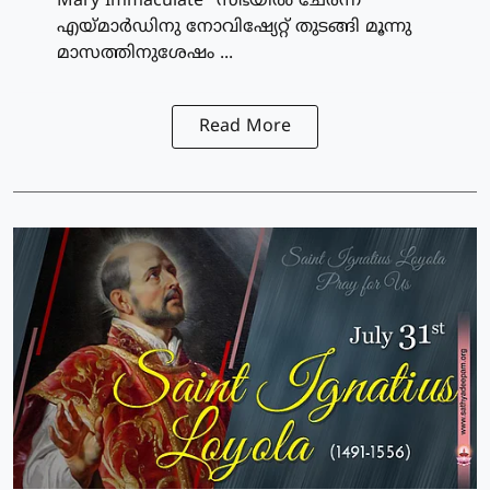
Mary Immaculate" സഭയില്‍ ചേര്‍ന്ന
എയ്മാര്‍ഡിനു നോവിഷ്യേറ്റ് തുടങ്ങി മൂന്നു
മാസത്തിനുശേഷം ...
Read More