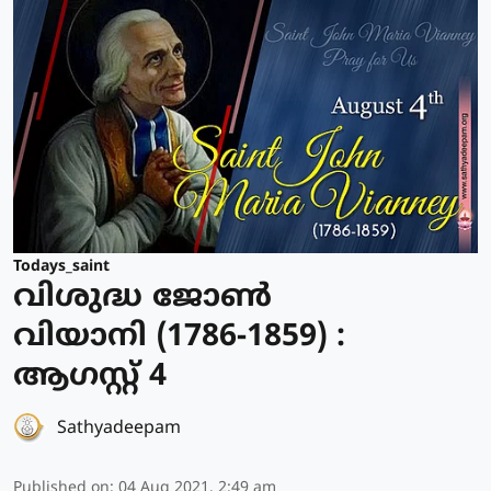
Todays_saint
വിശുദ്ധ ജോണ്‍
വിയാനി (1786-1859) :
ആഗസ്റ്റ് 4
Sathyadeepam
Published on
:
04 Aug 2021, 2:49 am