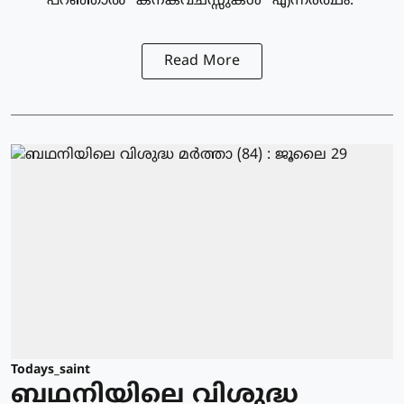
പറഞ്ഞാല്‍ "കനകവചസ്സുകള്‍" എന്നര്‍ത്ഥം.
Read More
Todays_saint
ബഥനിയിലെ വിശുദ്ധ