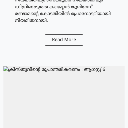
നിയമത്തിലും സെക്കുലര്‍ നിയമത്തിലും
ഡിഗ്രിയെടുത്ത കജെറ്റന്‍ ജൂലിയസ്
രണ്ടാമന്റെ കോടതിയില്‍ പ്രോനോട്ടറിയായി
നിയമിതനായി.
Read More