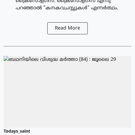
ക്രൈസോളഗസ്. ക്രൈസോളഗസ് എന്നു
പറഞ്ഞാല്‍ "കനകവചസ്സുകള്‍" എന്നര്‍ത്ഥം.
Read More
Todays_saint