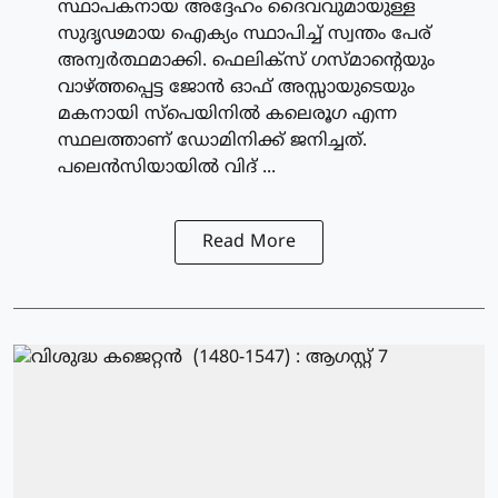
സ്ഥാപകനായ അദ്ദേഹം ദൈവവുമായുള്ള
സുദൃഢമായ ഐക്യം സ്ഥാപിച്ച് സ്വന്തം പേര്
അന്വര്‍ത്ഥമാക്കി. ഫെലിക്‌സ് ഗസ്മാന്റെയും
വാഴ്ത്തപ്പെട്ട ജോന്‍ ഓഫ് അസ്സായുടെയും
മകനായി സ്‌പെയിനില്‍ കലെരൂഗ എന്ന
സ്ഥലത്താണ് ഡോമിനിക്ക് ജനിച്ചത്.
പലെന്‍സിയായില്‍ വിദ് ...
Read More