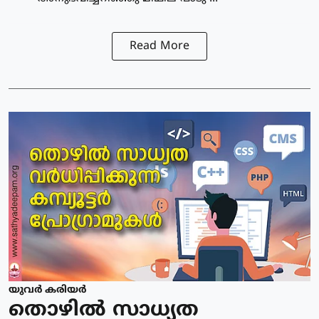
Read More
യുവര്‍ കരിയര്‍
തൊഴില്‍ സാധ്യത