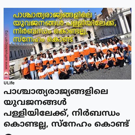
ULife
പാശ്ചാത്യരാജ്യങ്ങളിലെ
യുവജനങ്ങള്‍
പള്ളിയിലേക്ക്, നിര്‍ബന്ധം
കൊണ്ടല്ല, സ്‌നേഹം കൊണ്ട്