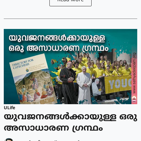
Read More
ULife
യുവജനങ്ങള്‍ക്കായുള്ള ഒരു
അസാധാരണ ഗ്രന്ഥം