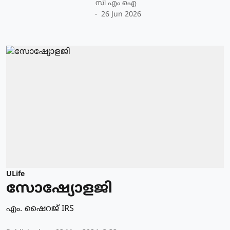
സി എം ഐ
26 Jun 2026
ULife
സോഷ്യോളജി
എം. ഷൈറജ് IRS