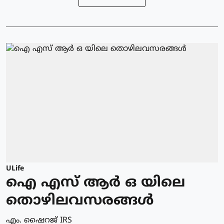
ULife
ഐ എസ് ആര്‍ ഒ യിലെ
തൊഴിലവസരങ്ങള്‍
എം. ഷൈറജ് IRS