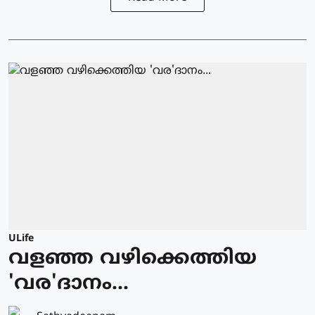
ULife
വളഞ്ഞ വഴിക്കെത്തിയ
'വര'ദാനം...