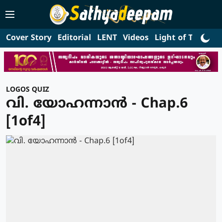
Cover Story
Editorial
LENT
Videos
Light of Truth
L
LOGOS QUIZ
വി. യോഹന്നാൻ - Chap.6
[1of4]