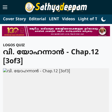
Cover Story
Editorial
LENT
Videos
Light of Truth
L
LOGOS QUIZ
വി. യോഹന്നാൻ - Chap.12
[3of3]