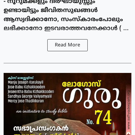
- നൂറുമക്കളും ദീര്‍ഘായുസ്സും
ഉണ്ടായിട്ടും ജീവിതസുഖങ്ങള്‍
ആസ്വദിക്കാനോ, സംസ്കാരംപോലും
ലഭിക്കാനോ ഇടവരാത്തവനേക്കാള്‍ ( ...
Read More