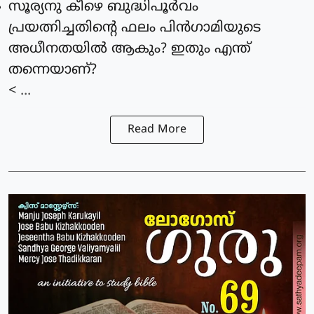
സൂര്യനു കീഴെ ബുദ്ധിപൂര്‍വം
പ്രയത്നിച്ചതിന്റെ ഫലം പിന്‍ഗാമിയുടെ
അധീനതയില്‍ ആകും? ഇതും എന്ത്
തന്നെയാണ്?
< ...
Read More