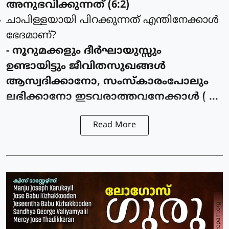
അനുഭവിക്കുന്നത് (6:2)
ചാപിള്ളയായി പിറക്കുന്നത് എന്തിനേക്കാള്‍
ഭേദമാണ്?
- നൂറുമക്കളും ദീര്‍ഘായുസ്സും
ഉണ്ടായിട്ടും ജീവിതസുഖങ്ങള്‍
ആസ്വദിക്കാനോ, സംസ്കാരംപോലും
ലഭിക്കാനോ ഇടവരാത്തവനേക്കാള്‍ ( ...
Read More