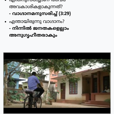
എന്തനുസരിച്ചാണ് അവര്‍
അവകാശികളാകുന്നത്?
- വാഗ്ദാനമനുസരിച്ച് (3:29)
എന്തായിരുന്നു വാഗ്ദാനം?
- നിന്നില്‍ ജനതകളെല്ലാം
അനുഗൃഹീതരാകും