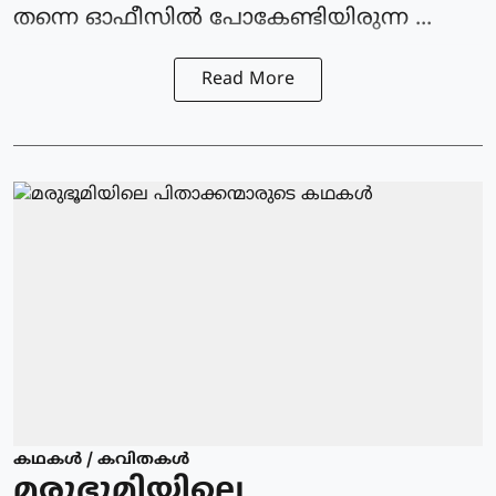
തന്നെ ഓഫീസിൽ പോകേണ്ടിയിരുന്ന ...
Read More
കഥകള്‍ / കവിതകള്‍
മരുഭൂമിയിലെ