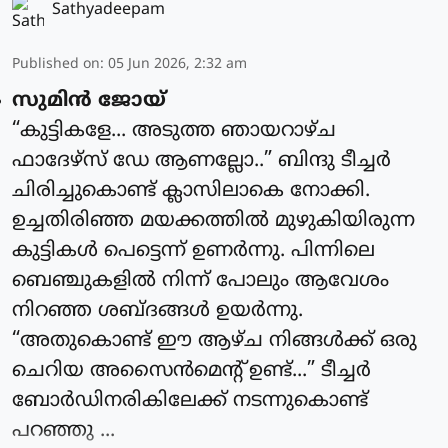
Sathyadeepam
Published on
:
05 Jun 2026, 2:32 am
സുമിൻ ജോയ്
“കുട്ടികളേ... അടുത്ത ഞായറാഴ്ച
ഫാദേഴ്സ് ഡേ ആണല്ലോ..” ബിന്ദു ടീച്ചർ
ചിരിച്ചുകൊണ്ട് ക്ലാസിലാകെ നോക്കി.
ഉച്ചതിരിഞ്ഞ മയക്കത്തിൽ മുഴുകിയിരുന്ന
കുട്ടികൾ പെട്ടെന്ന് ഉണർന്നു. പിന്നിലെ
ബെഞ്ചുകളിൽ നിന്ന് പോലും ആവേശം
നിറഞ്ഞ ശബ്ദങ്ങൾ ഉയർന്നു.
“അതുകൊണ്ട് ഈ ആഴ്ച നിങ്ങൾക്ക് ഒരു
ചെറിയ അസൈൻമെന്റ് ഉണ്ട്...” ടീച്ചർ
ബോർഡിനരികിലേക്ക് നടന്നുകൊണ്ട്
പറഞ്ഞു ...