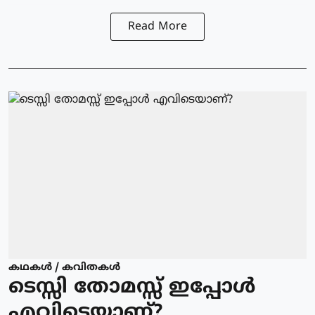
Read More
കഥകള്‍ / കവിതകള്‍
ടെസ്സി തോമസ്സ് ഇപ്പോള്‍
എവിടെയാണ്?