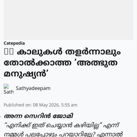
Catepedia
🏃‍♂️ കാലുകൾ തളർന്നാലും
തോൽക്കാത്ത ‘അത്ഭുത
മനുഷ്യൻ’
Sathyadeepam
Published on
:
08 May 2026, 5:55 am
അന്ന സെറിൻ ജോമി
“എനിക്ക് ഇത് ചെയ്യാൻ കഴിയില്ല” എന്ന്
നമ്മൾ പലപ്പോഴും പറയാറില്ലേ? എന്നാൽ