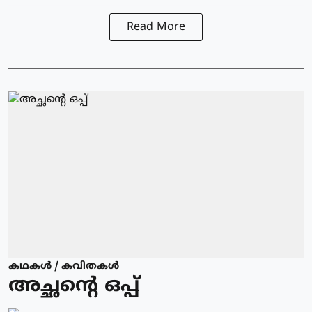
Read More
കഥകള്‍ / കവിതകള്‍
അച്ഛന്റെ ഒപ്പ്