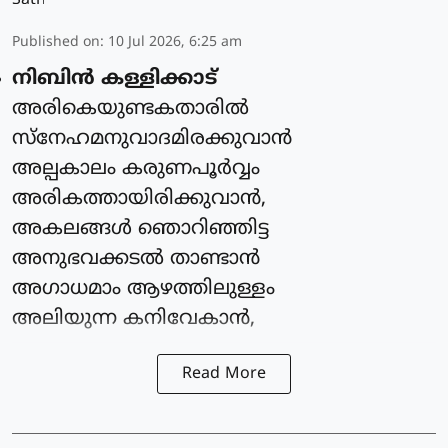
Published on
:
10 Jul 2026, 6:25 am
നിബിൻ കള്ളിക്കാട്
അരികെയുണ്ടകതാരിൽ
സ്നേഹമനുവാദമിരക്കുവാൻ
അല്പകാലം കരുണപൂർവ്വം
അരികത്തായിരിക്കുവാൻ,
അകലങ്ങൾ ഞൊറിഞ്ഞിട്ട
അനുഭവക്കടൽ താണ്ടാൻ
അഗാധമാം ആഴത്തിലുള്ളം
അലിയുന്ന കനിവേകാൻ,
Read More