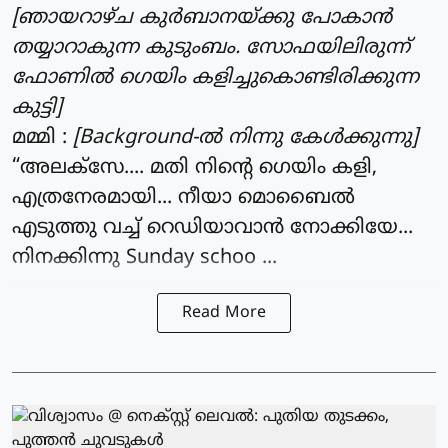
[ഞായറാഴ്ച കുർബാനയ്ക്കു പോകാൻ
തയ്യാറാകുന്ന കുടുംബം. സോഫയിലിരുന്ന്
ഫോണിൽ ഗെയിം കളിച്ചുകൊണ്ടിരിക്കുന്ന
കുട്ടി]
മമ്മി :
[Background-ൽ നിന്നു കേൾക്കുന്നു]
“അലക്സേ.... മതി നിന്റെ ഗെയിം കളി,
എത്രനേരമായി... നീയാ മൊബൈൽ
എടുത്തു വച്ച് റെഡിയാവാൻ നോക്കിയേ...
നിനക്കിന്നു Sunday schoo ...
Read More