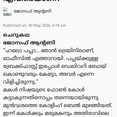
ജോസഫ് ആന്റണി
Published on
:
30 May 2026, 6:18 am
ചെറുകഥ
ജോസഫ് ആന്റണി
"ഹലോ പപ്പാ... ഞാൻ ട്രെയിനിലാണ്,
ഓഫീസിൽ എത്താറായി. പപ്പയ്ക്കുള്ള
ബ്രേക്ക്ഫാസ്റ്റ് ഇപ്പോൾ ഡെലിവറി ബോയ്
കൊണ്ടുവരും കേട്ടോ, അവർ എന്നെ
വിളിച്ചിരുന്നു."
മകൾ നിഷയുടെ ഫോൺ കോൾ
കട്ടാകുന്നതിനൊപ്പം തന്നെയായിരുന്നു
മുൻവശത്തെ കോളിംഗ് ബെൽ മുഴങ്ങിയത്.
ഇന്ന് മകൾക്കും മരുമകനും അതിരാവിലെ