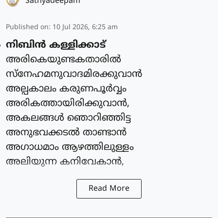
Sathyadeepam
Published on
:
10 Jul 2026, 6:25 am
നിബിൻ കള്ളിക്കാട്
അരികെയുണ്ടകതാരിൽ
സ്നേഹമനുവാദമിരക്കുവാൻ
അല്പകാലം കരുണപൂർവ്വം
അരികത്തായിരിക്കുവാൻ,
അകലങ്ങൾ ഞൊറിഞ്ഞിട്ട
അനുഭവക്കടൽ താണ്ടാൻ
അഗാധമാം ആഴത്തിലുള്ളം
അലിയുന്ന കനിവേകാൻ,
Read More