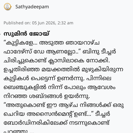
Sathyadeepam
Published on
:
05 Jun 2026, 2:32 am
സുമിൻ ജോയ്
“കുട്ടികളേ... അടുത്ത ഞായറാഴ്ച
ഫാദേഴ്സ് ഡേ ആണല്ലോ..” ബിന്ദു ടീച്ചർ
ചിരിച്ചുകൊണ്ട് ക്ലാസിലാകെ നോക്കി.
ഉച്ചതിരിഞ്ഞ മയക്കത്തിൽ മുഴുകിയിരുന്ന
കുട്ടികൾ പെട്ടെന്ന് ഉണർന്നു. പിന്നിലെ
ബെഞ്ചുകളിൽ നിന്ന് പോലും ആവേശം
നിറഞ്ഞ ശബ്ദങ്ങൾ ഉയർന്നു.
“അതുകൊണ്ട് ഈ ആഴ്ച നിങ്ങൾക്ക് ഒരു
ചെറിയ അസൈൻമെന്റ് ഉണ്ട്...” ടീച്ചർ
ബോർഡിനരികിലേക്ക് നടന്നുകൊണ്ട്
പറഞ്ഞു ...