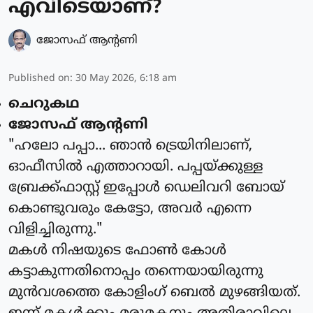
എവിടെയാണ്?
ജോസഫ് ആന്റണി
Published on
:
30 May 2026, 6:18 am
ചെറുകഥ
ജോസഫ് ആന്റണി
"ഹലോ പപ്പാ... ഞാൻ ട്രെയിനിലാണ്,
ഓഫീസിൽ എത്താറായി. പപ്പയ്ക്കുള്ള
ബ്രേക്ക്ഫാസ്റ്റ് ഇപ്പോൾ ഡെലിവറി ബോയ്
കൊണ്ടുവരും കേട്ടോ, അവർ എന്നെ
വിളിച്ചിരുന്നു."
മകൾ നിഷയുടെ ഫോൺ കോൾ
കട്ടാകുന്നതിനൊപ്പം തന്നെയായിരുന്നു
മുൻവശത്തെ കോളിംഗ് ബെൽ മുഴങ്ങിയത്.