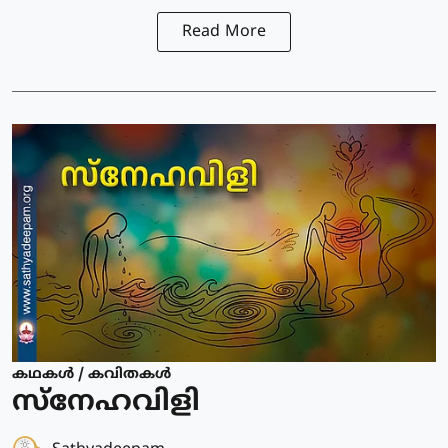
Read More
കഥകള്‍ / കവിതകള്‍
സ്നേഹവിളി