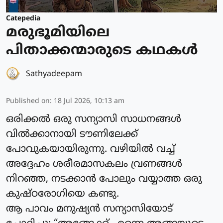
Catepedia
മരുഭൂമിയിലെ
പിതാക്കന്മാരുടെ കഥകൾ
Sathyadeepam
Published on
:
18 Jul 2026, 10:13 am
ഒരിക്കൽ ഒരു സന്യാസി സാധനങ്ങൾ
വിൽക്കാനായി ടൗണിലേക്ക്
പോവുകയായിരുന്നു. വഴിയിൽ വച്ച്
അദ്ദേഹം ശരീരമാസകലം വ്രണങ്ങൾ
നിറഞ്ഞ, നടക്കാൻ പോലും വയ്യാത്ത ഒരു
കുഷ്ഠരോഗിയെ കണ്ടു.
ആ പാവം മനുഷ്യൻ സന്യാസിയോട്