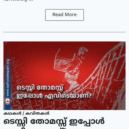
Read More
കഥകള്‍ / കവിതകള്‍
ടെസ്സി തോമസ്സ് ഇപ്പോള്‍