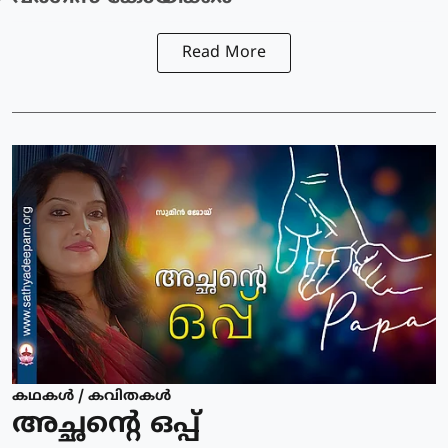
Read More
കഥകള്‍ / കവിതകള്‍
അച്ഛന്റെ ഒപ്പ്