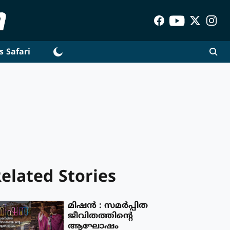
s Safari
elated Stories
മിഷൻ : സമർപ്പിത
ജീവിതത്തിന്റെ
ആഘോഷം