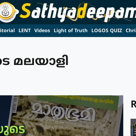
itorial
LENT
Videos
Light of Truth
LOGOS QUIZ
Chri
ടെ മലയാളി
R