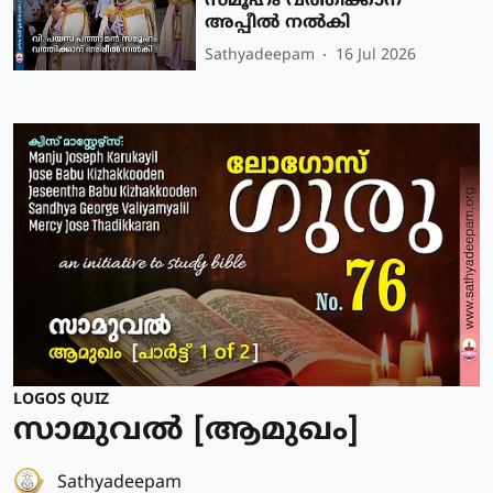
സമൂഹം വത്തിക്കാന്
അപ്പീല്‍ നല്‍കി
Sathyadeepam
16 Jul 2026
LOGOS QUIZ
സാമുവൽ [ആമുഖം]
Sathyadeepam