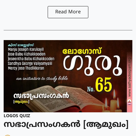
Read More
LOGOS QUIZ
സഭാപ്രസംഗകൻ [ആമുഖം]