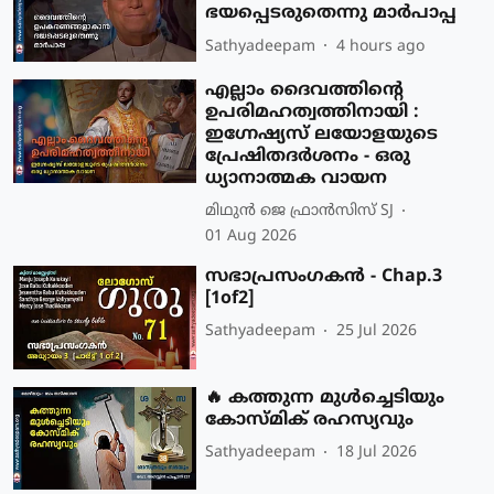
ഭയപ്പെടരുതെന്നു മാര്‍പാപ്പ
Sathyadeepam
4 hours ago
എല്ലാം ദൈവത്തിന്റെ
ഉപരിമഹത്വത്തിനായി :
ഇഗ്നേഷ്യസ് ലയോളയുടെ
പ്രേഷിതദർശനം - ഒരു
ധ്യാനാത്മക വായന
മിഥുന്‍ ജെ ഫ്രാന്‍സിസ് SJ
01 Aug 2026
സഭാപ്രസംഗകൻ - Chap.3
[1of2]
Sathyadeepam
25 Jul 2026
🔥 കത്തുന്ന മുൾച്ചെടിയും
കോസ്മിക് രഹസ്യവും
Sathyadeepam
18 Jul 2026