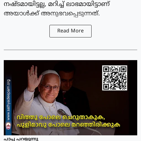
നഷ്ടമായിട്ടല്ല, മറിച്ച് ലാഭമായിട്ടാണ്
അയാള്‍ക്ക് അനുഭവപ്പെടുന്നത്.
Read More
പാപ്പ പറയുന്നു