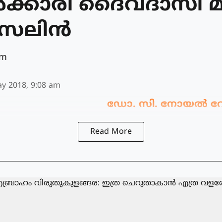
‍ക്കാരി ദൈവദാസി മദ
െലിന്‍
am
y 2018, 9:08 am
ഡോ. സി. നോയല്‍ 
Read More