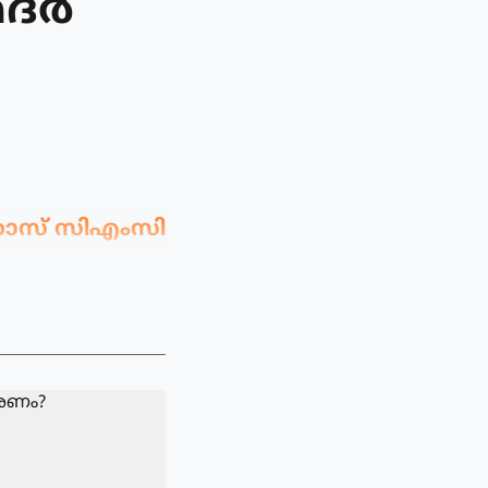
ര്‍
റോസ് സിഎംസി