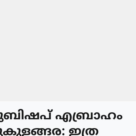
്ചുബിഷപ് എബ്രാഹം
കുളങ്ങര: ഇത്ര