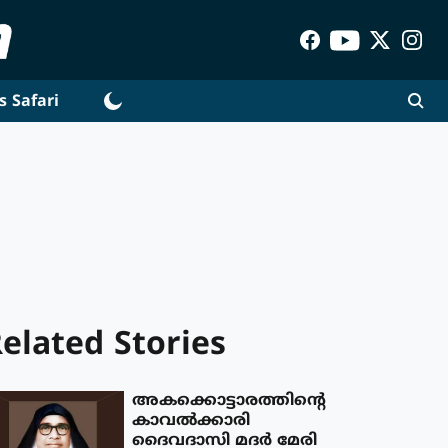
s Safari
elated Stories
അകക്കൊട്ടാരത്തിന്‍റെ
കാവല്‍ക്കാരി
ദൈവദാസി മദര്‍ മേരി