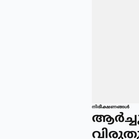
നിരീക്ഷണങ്ങള്‍
ആര്‍ച
വിരുതു