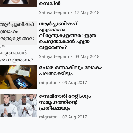
സെലിന്‍
Sathyadeepam
17 May 2018
ആര്‍ച്ചുബിഷപ്
എബ്രാഹം
വിരുതുകുളങ്ങര: ഇത്ര
ചെറുതാകാന്‍ എത്ര
വളരേണം?
Sathyadeepam
03 May 2018
ചോര ഒന്നാകിലും ലോകം
പലതാക്കിടും
migrator
09 Aug 2017
സെമിനാരി റേറ്റിംഗും
സമൂഹത്തിന്‍റെ
പ്രതീക്ഷയും
migrator
02 Aug 2017