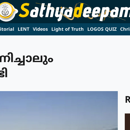
itorial
LENT
Videos
Light of Truth
LOGOS QUIZ
Chri
ച്ചാലും
ടി
R