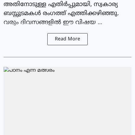
അതിനോടുള്ള എതിർപ്പുമായി, സ്വകാര്യ
ബസ്സുടമകൾ രംഗത്ത് എത്തിക്കഴിഞ്ഞു.
വരും ദിവസങ്ങളിൽ ഈ വിഷയ ...
Read More