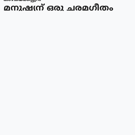
മനുഷ്യന് ഒരു ചരമഗീതം
ബോബി ജോര്‍ജ്ജ്‌
Published on
:
02 Oct 2025, 2:16 pm
ബോബി ജോര്‍ജ്ജ്
ലോകജനസംഖ്യയ്ക്ക് എന്താണ്
സംഭവിക്കുന്നത് എന്നത് ഈ കാലഘട്ട
ത്തിലെ ഏറ്റവും പ്രസക്ത മായ
ചോദ്യങ്ങളില്‍ ഒന്നാണ്. ഒരുകാലത്തു,
ക്രമാതീതമായ ജനസംഖ്യ വര്‍ധനവ്, ഭൂമിയെ
മുഴുവന്‍ ദാരിദ്ര്യത്തില്‍ ആക്കും എന്ന ഒരു
ഭീതിയാണ് പ്രധാനമായി ഉണ്ടായിരുന്നത്
(മാല്‍ത്തൂസ് ജനസംഖ്യ സിദ്ധാന്തം
ഓര്‍ക്കുക). പക്ഷെ ഈ ഭീതിയെ നമുക്ക്