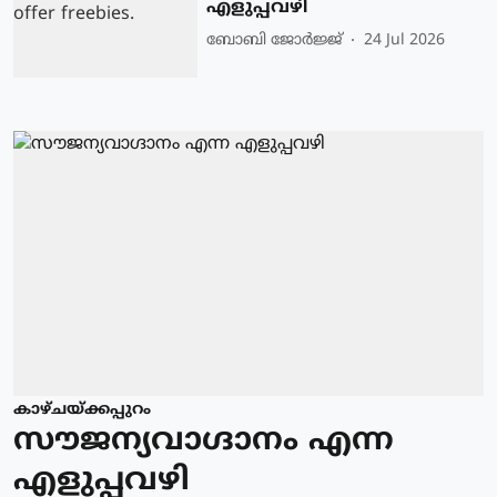
എളുപ്പവഴി
ബോബി ജോര്‍ജ്ജ്‌
24 Jul 2026
കാഴ്ചയ്ക്കപ്പുറം
സൗജന്യവാഗ്ദാനം എന്ന
എളുപ്പവഴി