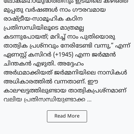
ലോകമഹായുദ്ധത്തിനും ഇടയിലെ കഴിഞ്ഞ
മുപ്പതു വർഷങ്ങൾ നാം ഗൗരവമായ
രാഷ്ട്രീയ-സാമൂഹിക കഠിന
പ്രതിസന്ധിയിലൂടെ മാത്രമല്ല
കടന്നുപോയത്; മറിച്ച് നാം പുതിയൊരു
താത്വിക പ്രശ്നവും നേരിടേണ്ടി വന്നു,” എന്ന്
ഏണസ്റ്റ് കസിറർ (+1945) എന്ന ജർമ്മൻ
ചിന്തകൻ എഴുതി. അദ്ദേഹം
അർഥമാക്കിയത് ജർമ്മനിയിലെ നാസികൾ
അധികാരത്തിൽ വന്നതാണ്. ഈ
കാലഘട്ടത്തിലുണ്ടായ താത്വികപ്രശ്നമാണ്
വലിയ പ്രതിസന്ധിയുണ്ടാക്ക ...
Read More