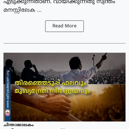
എടുക്കുന്നതാണ്. വായിക്കുന്നതു സ്വന്തം
മനസ്സിലേക ...
Read More
ചിന്താജാലകം