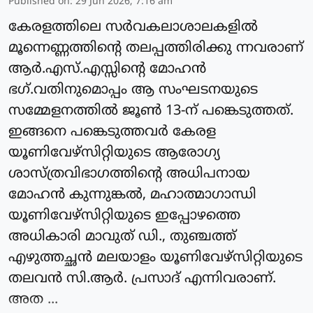
Published on
:
29 Jun 2026, 7:16 am
കേരളത്തിലെ സർവകലാശാലകളിൽ
മൂന്നെണ്ണത്തിന്റെ തലപ്പത്തിരിക്കു ന്നവരാണ്
ആർ.എസ്.എസ്സിന്റെ മോഹൻ
ഭഗ്.വതിനുമൊപ്പം ആ സംഘടനയുടെ
സമ്മേളനത്തിൽ ജൂൺ 13-ന് പങ്കെടുത്തത്.
ഇങ്ങനെ പങ്കെടുത്തവർ കേരള
യൂണിവേഴ്സിറ്റിയുടെ ആരോഗ്യ
ശാസ്ത്രവിഭാഗത്തിന്റെ അധിപനായ
മോഹൻ കുന്നുങ്കൽ, മഹാത്മാഗാന്ധി
യൂണിവേഴ്സിറ്റിയുടെ ഇപ്പോഴത്തെ
അധികാരി മാവുത് ഡി., തുഞ്ചത്ത്
എഴുത്തച്ഛൻ മലയാളം യൂണിവേഴ്സിറ്റിയുടെ
തലവൻ സി.ആർ. പ്രസാദ് എന്നിവരാണ്.
അത ...