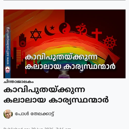
ചിന്താജാലകം
കാവിപുതയ്ക്കുന്ന
കലാലായ കാര്യസ്ഥന്മാർ
പോള്‍ തേലക്കാട്ട്‌