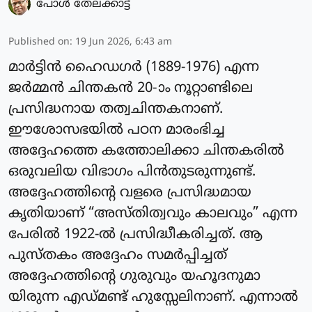
പോള്‍ തേലക്കാട്ട്‌
Published on
:
19 Jun 2026, 6:43 am
മാർട്ടിൻ ഹൈഡഗർ (1889-1976) എന്ന
ജർമ്മൻ ചിന്തകൻ 20-ാം നൂറ്റാണ്ടിലെ
പ്രസിദ്ധനായ തത്വചിന്തകനാണ്.
ഈശോസഭയിൽ പഠന മാരംഭിച്ച
അദ്ദേഹത്തെ കത്തോലിക്കാ ചിന്തകരിൽ
ഒരുവലിയ വിഭാഗം പിൻതുടരുന്നുണ്ട്.
അദ്ദേഹത്തിന്റെ വളരെ പ്രസിദ്ധമായ
കൃതിയാണ് “അസ്തിത്വവും കാലവും” എന്ന
പേരിൽ 1922-ൽ പ്രസിദ്ധീകരിച്ചത്. ആ
പുസ്തകം അദ്ദേഹം സമർപ്പിച്ചത്
അദ്ദേഹത്തിന്റെ ഗുരുവും യഹൂദനുമാ
യിരുന്ന എഡ്മണ്ട് ഹുസ്സേലിനാണ്. എന്നാൽ