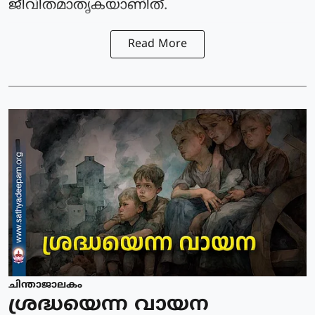
ജീവിതമാതൃകയാണിത്.
Read More
ചിന്താജാലകം
ശ്രദ്ധയെന്ന വായന