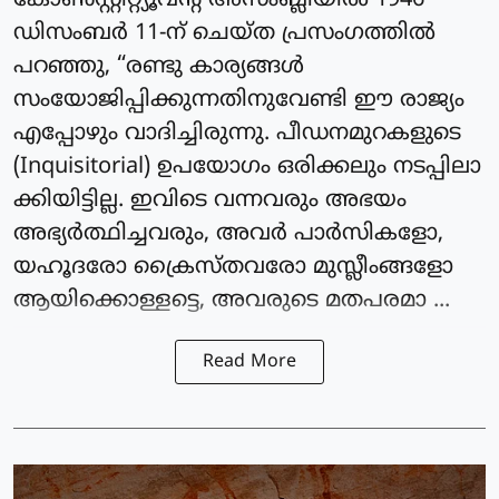
കോൺസ്റ്റിറ്റ്യൂവന്റ് അസംബ്ലിയിൽ 1946
ഡിസംബർ 11-ന് ചെയ്ത പ്രസംഗത്തിൽ
പറഞ്ഞു, “രണ്ടു കാര്യങ്ങൾ
സംയോജിപ്പിക്കുന്നതിനുവേണ്ടി ഈ രാജ്യം
എപ്പോഴും വാദിച്ചിരുന്നു. പീഡനമുറകളുടെ
(Inquisitorial) ഉപയോഗം ഒരിക്കലും നടപ്പിലാ
ക്കിയിട്ടില്ല. ഇവിടെ വന്നവരും അഭയം
അഭ്യർത്ഥിച്ചവരും, അവർ പാർസികളോ,
യഹൂദരോ ക്രൈസ്തവരോ മുസ്ലീംങ്ങളോ
ആയിക്കൊള്ളട്ടെ, അവരുടെ മതപരമാ ...
Read More