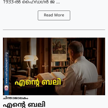
1933-ൽ ഹൈഡഗർ ജ ...
Read More
ചിന്താജാലകം
എന്റെ ബലി