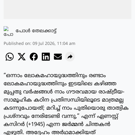
പോള്‍ തേലക്കാട്ട്‌
Published on
:
09 Jul 2026, 11:04 am
“ഒന്നാം ലോകമഹായുദ്ധത്തിനും രണ്ടാം
ലോകമഹായുദ്ധത്തിനും ഇടയിലെ കഴിഞ്ഞ
മുപ്പതു വർഷങ്ങൾ നാം ഗൗരവമായ രാഷ്ട്രീയ-
സാമൂഹിക കഠിന പ്രതിസന്ധിയിലൂടെ മാത്രമല്ല
കടന്നുപോയത്; മറിച്ച് നാം പുതിയൊരു താത്വിക
പ്രശ്നവും നേരിടേണ്ടി വന്നു,” എന്ന് ഏണസ്റ്റ്
കസിറർ (+1945) എന്ന ജർമ്മൻ ചിന്തകൻ
എഴുതി. അദ്ദേഹം അർഥമാക്കിയത്