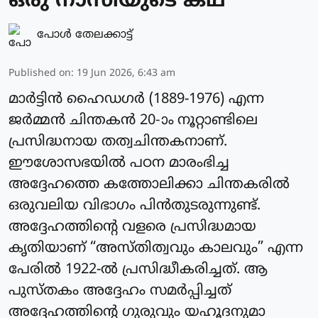
ഒരു നാസിയുടെ കഥ
പോള്‍ തേലക്കാട്ട്‌
Published on
:
19 Jun 2026, 6:43 am
മാർട്ടിൻ ഹൈഡഗർ (1889-1976) എന്ന
ജർമ്മൻ ചിന്തകൻ 20-ാം നൂറ്റാണ്ടിലെ
പ്രസിദ്ധനായ തത്വചിന്തകനാണ്.
ഈശോസഭയിൽ പഠന മാരംഭിച്ച
അദ്ദേഹത്തെ കത്തോലിക്കാ ചിന്തകരിൽ
ഒരുവലിയ വിഭാഗം പിൻതുടരുന്നുണ്ട്.
അദ്ദേഹത്തിന്റെ വളരെ പ്രസിദ്ധമായ
കൃതിയാണ് “അസ്തിത്വവും കാലവും” എന്ന
പേരിൽ 1922-ൽ പ്രസിദ്ധീകരിച്ചത്. ആ
പുസ്തകം അദ്ദേഹം സമർപ്പിച്ചത്
അദ്ദേഹത്തിന്റെ ഗുരുവും യഹൂദനുമാ