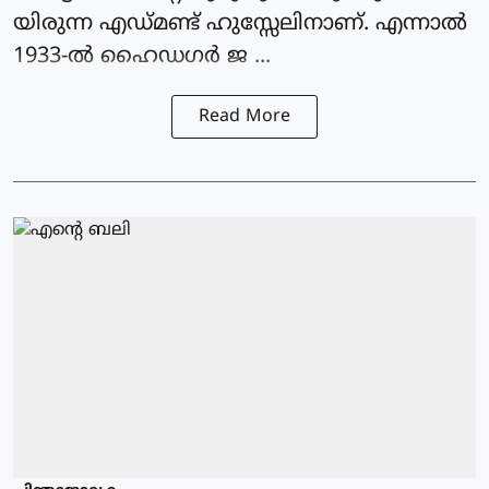
യിരുന്ന എഡ്മണ്ട് ഹുസ്സേലിനാണ്. എന്നാൽ
1933-ൽ ഹൈഡഗർ ജ ...
Read More