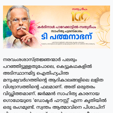
നരവംശശാസ്ത്രജ്ഞന്മാർ പലരും
പറഞ്ഞിട്ടുള്ളതുപോലെ, കെട്ടുകഥകളിൽ
അടിസ്ഥാനമിട്ട ഐതിഹ്യചിന്ത
മനുഷ്യവർഗത്തിന്റെ ആദികാലങ്ങളിലെ ലളിത
വിശ്വാസത്തിന്റെ ഫലമാണ്. അത് ഒരുതരം
വിഡ്ഢിത്തമാണ്. ജർമ്മൻ സാഹിത്യ കാരനായ
ഗൊഥേയുടെ ‘ഡോക്ടർ ഫൗസ്റ്റ്’ എന്ന കൃതിയിൽ
ഒരു രംഗമുണ്ട്. സ്വന്തം ആത്മാവിനെ പിശാചിന്