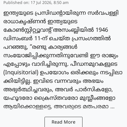
Published on
:
17 Jul 2026, 8:50 am
ഇന്ത്യയുടെ പ്രസിഡന്റായിരുന്ന സർവപള്ളി
രാധാകൃഷ്ണൻ ഇന്ത്യയുടെ
കോൺസ്റ്റിറ്റ്യൂവന്റ് അസംബ്ലിയിൽ 1946
ഡിസംബർ 11-ന് ചെയ്ത പ്രസംഗത്തിൽ
പറഞ്ഞു, “രണ്ടു കാര്യങ്ങൾ
സംയോജിപ്പിക്കുന്നതിനുവേണ്ടി ഈ രാജ്യം
എപ്പോഴും വാദിച്ചിരുന്നു. പീഡനമുറകളുടെ
(Inquisitorial) ഉപയോഗം ഒരിക്കലും നടപ്പിലാ
ക്കിയിട്ടില്ല. ഇവിടെ വന്നവരും അഭയം
അഭ്യർത്ഥിച്ചവരും, അവർ പാർസികളോ,
യഹൂദരോ ക്രൈസ്തവരോ മുസ്ലീംങ്ങളോ
ആയിക്കൊള്ളട്ടെ, അവരുടെ മതപരമാ ...
Read More