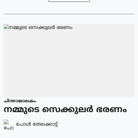
ചിന്താജാലകം
നമ്മുടെ സെക്കുലർ ഭരണം
പോള്‍ തേലക്കാട്ട്‌