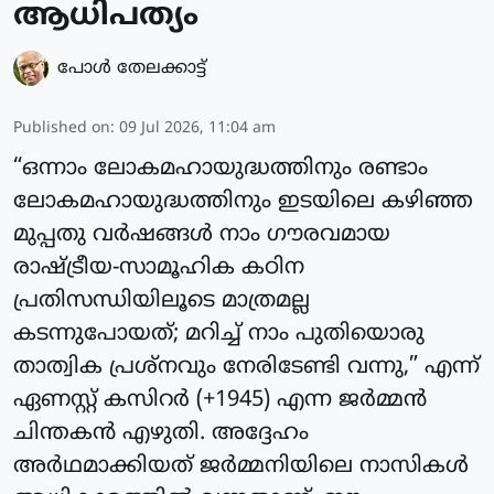
ആധിപത്യം
പോള്‍ തേലക്കാട്ട്‌
Published on
:
09 Jul 2026, 11:04 am
“ഒന്നാം ലോകമഹായുദ്ധത്തിനും രണ്ടാം
ലോകമഹായുദ്ധത്തിനും ഇടയിലെ കഴിഞ്ഞ
മുപ്പതു വർഷങ്ങൾ നാം ഗൗരവമായ
രാഷ്ട്രീയ-സാമൂഹിക കഠിന
പ്രതിസന്ധിയിലൂടെ മാത്രമല്ല
കടന്നുപോയത്; മറിച്ച് നാം പുതിയൊരു
താത്വിക പ്രശ്നവും നേരിടേണ്ടി വന്നു,” എന്ന്
ഏണസ്റ്റ് കസിറർ (+1945) എന്ന ജർമ്മൻ
ചിന്തകൻ എഴുതി. അദ്ദേഹം
അർഥമാക്കിയത് ജർമ്മനിയിലെ നാസികൾ