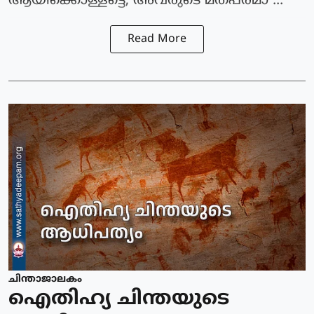
ആയിക്കൊള്ളട്ടെ, അവരുടെ മതപരമാ ...
Read More
ചിന്താജാലകം
ഐതിഹ്യ ചിന്തയുടെ