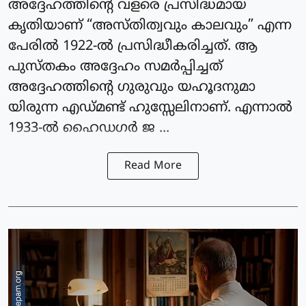
അദ്ദേഹത്തിന്റെ വളരെ പ്രസിദ്ധമായ
കൃതിയാണ് “അസ്തിത്വവും കാലവും” എന്ന
പേരിൽ 1922-ൽ പ്രസിദ്ധീകരിച്ചത്. ആ
പുസ്തകം അദ്ദേഹം സമർപ്പിച്ചത്
അദ്ദേഹത്തിന്റെ ഗുരുവും യഹൂദനുമാ
യിരുന്ന എഡ്മണ്ട് ഹുസ്സേലിനാണ്. എന്നാൽ
1933-ൽ ഹൈഡഗർ ജ ...
Read More