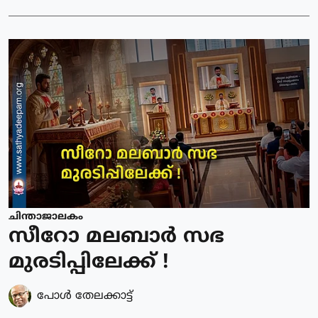
ചിന്താജാലകം
സീറോ മലബാർ സഭ
മുരടിപ്പിലേക്ക് !
പോള്‍ തേലക്കാട്ട്‌