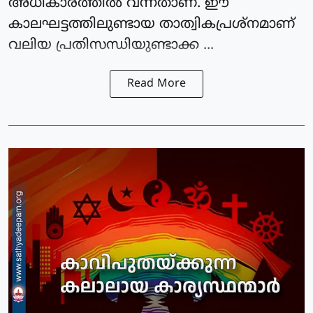
അധികാരത്തിൽ വന്നതാണ്. ഈ
കാലഘട്ടത്തിലുണ്ടായ താത്വികപ്രശ്നമാണ്
വലിയ പ്രതിസന്ധിയുണ്ടാക്ക ...
Read More