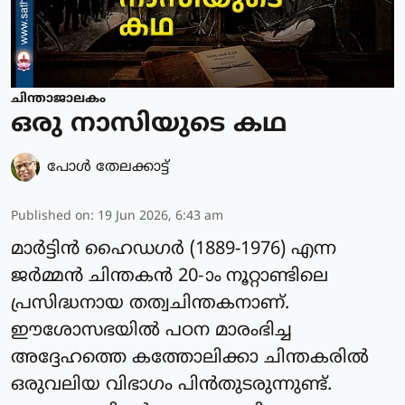
ചിന്താജാലകം
ഒരു നാസിയുടെ കഥ
പോള്‍ തേലക്കാട്ട്‌
Published on
:
19 Jun 2026, 6:43 am
മാർട്ടിൻ ഹൈഡഗർ (1889-1976) എന്ന
ജർമ്മൻ ചിന്തകൻ 20-ാം നൂറ്റാണ്ടിലെ
പ്രസിദ്ധനായ തത്വചിന്തകനാണ്.
ഈശോസഭയിൽ പഠന മാരംഭിച്ച
അദ്ദേഹത്തെ കത്തോലിക്കാ ചിന്തകരിൽ
ഒരുവലിയ വിഭാഗം പിൻതുടരുന്നുണ്ട്.