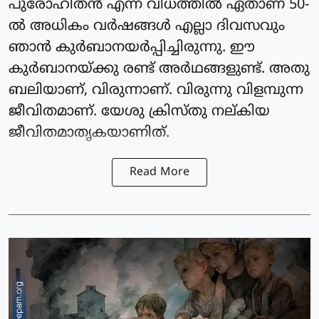
പുരോഹിതൻ എന്ന വിധത്തിൽ ഏതാണ് 50-
ൽ അധികം വർഷങ്ങൾ എല്ലാ ദിവസവും
ഞാൻ കുർബാനയർപ്പിച്ചിരുന്നു. ഈ
കുർബാനയ്ക്കു രണ്ട് അർഥങ്ങളുണ്ട്. അതു
ബലിയാണ്, വിരുന്നാണ്. വിരുന്നു വിളമ്പുന്ന
ജീവിതമാണ്. യേശു ക്രിസ്തു നല്കിയ
ജീവിതമാതൃകയാണിത്.
Read More