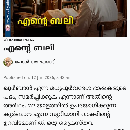
ചിന്താജാലകം
എന്റെ ബലി
പോള്‍ തേലക്കാട്ട്‌
Published on
:
12 Jun 2026, 8:42 am
ഖുർബാൻ എന്ന മധ്യപൂർവദേശ ഭാഷകളുടെ
പദം, സമർപ്പിക്കുക എന്നാണ് അതിന്റെ
അർഥം. മലയാളത്തിൽ ഉപയോഗിക്കുന്ന
കുർബാന എന്ന സുറിയാനി വാക്കിന്റെ
ഉറവിടമാണിത്. ഒരു ക്രൈസ്തവ