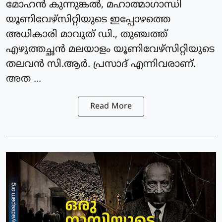
മോഹൻ കുന്നുങ്കൽ, മഹാത്മാഗാന്ധി
യൂണിവേഴ്സിറ്റിയുടെ ഇപ്പോഴത്തെ
അധികാരി മാവുത് ഡി., തുഞ്ചത്ത്
എഴുത്തച്ഛൻ മലയാളം യൂണിവേഴ്സിറ്റിയുടെ
തലവൻ സി.ആർ. പ്രസാദ് എന്നിവരാണ്.
അത ...
Read More