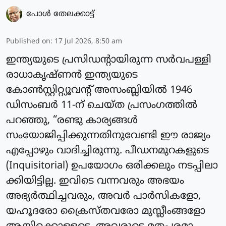
പോള്‍ തേലക്കാട്ട്‌
Published on
:
17 Jul 2026, 8:50 am
ഇന്ത്യയുടെ പ്രസിഡന്റായിരുന്ന സർവപള്ളി
രാധാകൃഷ്ണൻ ഇന്ത്യയുടെ
കോൺസ്റ്റിറ്റ്യൂവന്റ് അസംബ്ലിയിൽ 1946
ഡിസംബർ 11-ന് ചെയ്ത പ്രസംഗത്തിൽ
പറഞ്ഞു, “രണ്ടു കാര്യങ്ങൾ
സംയോജിപ്പിക്കുന്നതിനുവേണ്ടി ഈ രാജ്യം
എപ്പോഴും വാദിച്ചിരുന്നു. പീഡനമുറകളുടെ
(Inquisitorial) ഉപയോഗം ഒരിക്കലും നടപ്പിലാ
ക്കിയിട്ടില്ല. ഇവിടെ വന്നവരും അഭയം
അഭ്യർത്ഥിച്ചവരും, അവർ പാർസികളോ,
യഹൂദരോ ക്രൈസ്തവരോ മുസ്ലീംങ്ങളോ