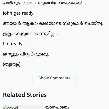
പതിവുപോലെ ചുരുങ്ങിയ വാക്കുകൾ...
John get ready.
അയാൾ ആകാംക്ഷയോടെ സ്‌ക്രോൾ ചെയ്തു.
ഇല്ല... കൂടുതലൊന്നുമില്ല...
I’m ready...
മനസ്സും പിറുപിറുത്തു.
(തുടരും)
Show Comments
Related Stories
യാനപാത്രം