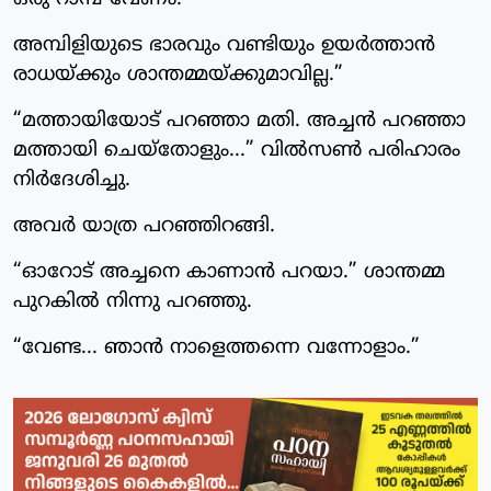
അമ്പിളിയുടെ ഭാരവും വണ്ടിയും ഉയർത്താൻ
രാധയ്ക്കും ശാന്തമ്മയ്‌ക്കുമാവില്ല.”
“മത്തായിയോട് പറഞ്ഞാ മതി. അച്ചൻ പറഞ്ഞാ
മത്തായി ചെയ്തോളും...” വിൽസൺ പരിഹാരം
നിർദേശിച്ചു.
അവർ യാത്ര പറഞ്ഞിറങ്ങി.
“ഓറോട് അച്ചനെ കാണാൻ പറയാ.” ശാന്തമ്മ
പുറകിൽ നിന്നു പറഞ്ഞു.
“വേണ്ട... ഞാൻ നാളെത്തന്നെ വന്നോളാം.”