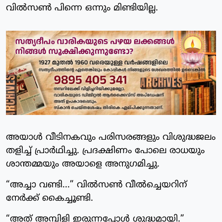
വിൽസൺ പിന്നെ ഒന്നും മിണ്ടിയില്ല.
അയാൾ വീടിനകവും പരിസരങ്ങളും വിശുദ്ധജലം
തളിച്ച് പ്രാർഥിച്ചു. പ്രദക്ഷിണം പോലെ രാധയും
ശാന്തമ്മയും അയാളെ അനുഗമിച്ചു.
“അച്ചാ വണ്ടി...” വിൽസൺ വീൽച്ചെയറിന്
നേർക്ക് കൈച്ചൂണ്ടി.
“അത് അമ്പിളി ഇരുന്നപ്പോൾ ശുദ്ധമായി.”