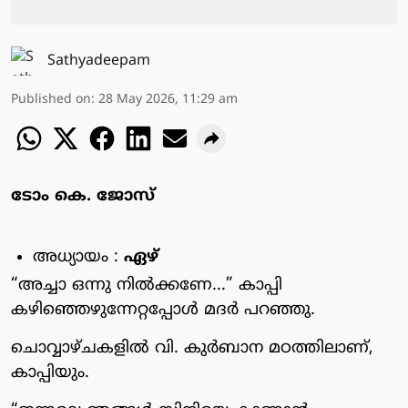
Sathyadeepam
Published on
:
28 May 2026, 11:29 am
ടോം കെ. ജോസ്
അധ്യായം :
ഏഴ്
“അച്ചാ ഒന്നു നിൽക്കണേ...” കാപ്പി
കഴിഞ്ഞെഴുന്നേറ്റപ്പോൾ മദർ പറഞ്ഞു.
ചൊവ്വാഴ്ചകളിൽ വി. കുർബാന മഠത്തിലാണ്,
കാപ്പിയും.