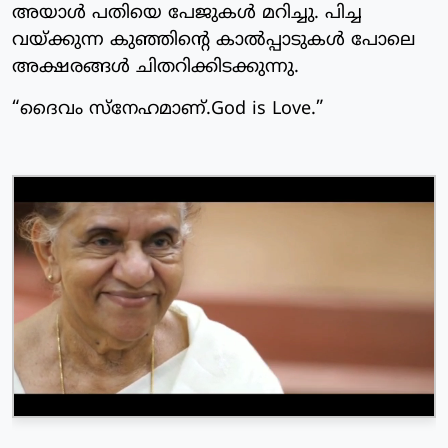
അയാൾ പതിയെ പേജുകൾ മറിച്ചു. പിച്ച
വയ്ക്കുന്ന കുഞ്ഞിന്റെ കാൽപ്പാടുകൾ പോലെ
അക്ഷരങ്ങൾ ചിതറിക്കിടക്കുന്നു.
“ദൈവം സ്നേഹമാണ്.God is Love.”