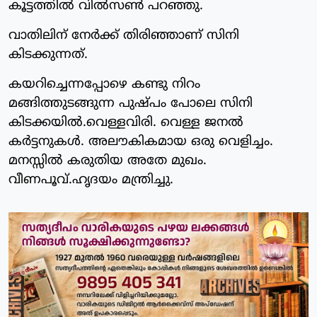
കൂട്ടത്തിൽ വിൽസൺ പറഞ്ഞു.
വാതിലിന് നേർക്ക് തിരിഞ്ഞാണ് സിനി
കിടക്കുന്നത്.
കയറിച്ചെന്നപ്പോഴെ കണ്ടു നിറം
മങ്ങിത്തുടങ്ങുന്ന പുഷ്പം പോലെ സിനി
കിടക്കയിൽ.വെള്ളവിരി. വെള്ള ജനൽ
കർട്ടനുകൾ. അലൗകികമായ ഒരു വെളിച്ചം.
മനസ്സിൽ കരുതിയ അതേ മുഖം.
വീണപൂവ്.ഹൃദയം മന്ത്രിച്ചു.