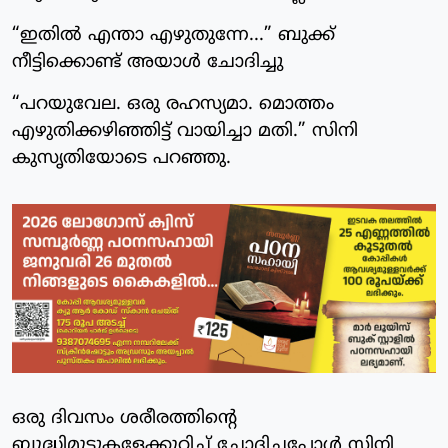
“ഇതിൽ എന്താ എഴുതുന്നേ...” ബുക്ക്
നീട്ടിക്കൊണ്ട് അയാൾ ചോദിച്ചു
“പറയുവേല. ഒരു രഹസ്യമാ. മൊത്തം
എഴുതിക്കഴിഞ്ഞിട്ട് വായിച്ചാ മതി.” സിനി
കുസൃതിയോടെ പറഞ്ഞു.
ഒരു ദിവസം ശരീരത്തിന്റെ
ബുദ്ധിമുട്ടുകളേക്കുറിച്ച് ചോദിച്ചപ്പോൾ സിനി