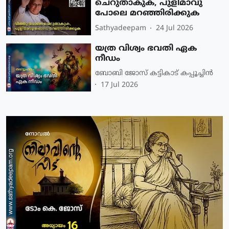
ചെറുതാകുക, പുളിമാവു
പോലെ മറഞ്ഞിരിക്കുക
Sathyadeepam
24 Jul 2026
യത്ര വിശ്വം ഭവതി ഏക
നീഡം
ബോബി ജോസ് കട്ടികാട് കപ്പൂച്ചിൻ
17 Jul 2026