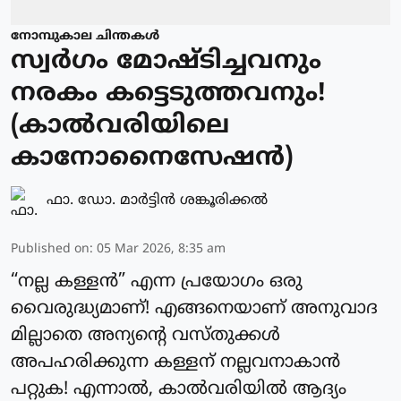
നോമ്പുകാല ചിന്തകൾ
സ്വർഗം മോഷ്ടിച്ചവനും
നരകം കട്ടെടുത്തവനും!
(കാൽവരിയിലെ
കാനോനൈസേഷൻ)
ഫാ. ഡോ. മാര്‍ട്ടിന്‍ ശങ്കൂരിക്കല്‍
Published on
:
05 Mar 2026, 8:35 am
“നല്ല കള്ളൻ” എന്ന പ്രയോഗം ഒരു
വൈരുദ്ധ്യമാണ്! എങ്ങനെയാണ് അനുവാദ
മില്ലാതെ അന്യന്റെ വസ്തുക്കൾ
അപഹരിക്കുന്ന കള്ളന് നല്ലവനാകാൻ
പറ്റുക! എന്നാൽ, കാൽവരിയിൽ ആദ്യം