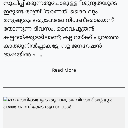
സൂചിപ്പിക്കുന്നതുപോലുള്ള “ശൂന്യതയുടെ
ഇരുണ്ട രാത്രി!”യാണത്. ദൈവവും
മനുഷ്യരും ഒരുപോലെ നിശബ്ദരായെന്ന്
തോന്നുന്ന ദിവസം. ദൈവപുത്രൻ
കല്ലറയ്ക്കുള്ളിലാണ്; കല്ലറയ്ക്ക് പുറത്തെ
കാത്തുനിൽപ്പാകട്ടേ, ന്യൂ ജനറേഷൻ
ഭാഷയിൽ പ ...
Read More