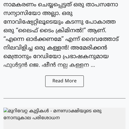
നാമകരണം ചെയ്യപ്പെട്ടത് ഒരു താപസനോ
സന്യാസിയോ അല്ലാ. ഒരു
നോവിഷ്യേറ്റിലൂടെയും കടന്നു പോകാത്ത
ഒരു “ലൈഫ് ടൈം ക്രിമിനൽ!” ആണ്.
“എന്നെ ഓർക്കണമേ” എന്ന് ദൈവത്തോട്
നിലവിളിച്ച ഒരു കള്ളൻ! അമേരിക്കൻ
മെത്രാനും റേഡിയോ പ്രഭാഷകനുമായ
ഫുൾട്ടൻ ജെ. ഷീൻ നല്ല കള്ളന ...
Read More