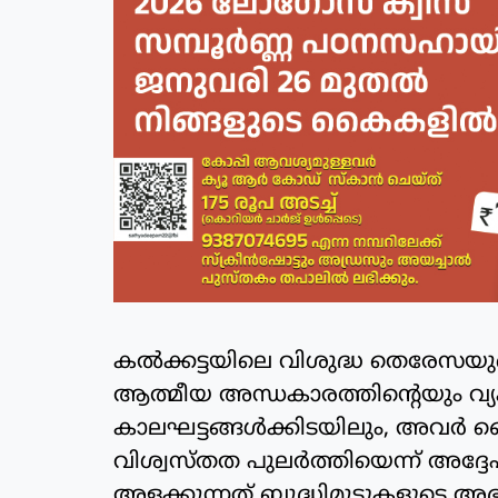
കൽക്കട്ടയിലെ വിശുദ്ധ തെരേസയുടെ 
ആത്മീയ അന്ധകാരത്തിന്റെയും വ്യക
കാലഘട്ടങ്ങൾക്കിടയിലും, അവർ ദൈ
വിശ്വസ്തത പുലർത്തിയെന്ന് അദ്ദേഹം
അളക്കുന്നത് ബുദ്ധിമുട്ടുകളുടെ അഭ