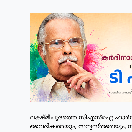
ലക്ഷ്മിപുരത്തെ സിഎസ്ഐ ഹാർഡ്‌
വൈദികരെയും, സന്യസ്തരെയും, സാ