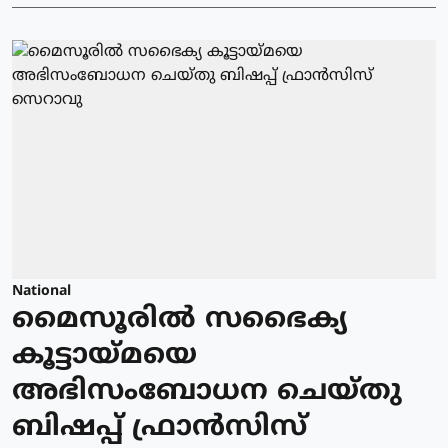
National
മൈസൂരിൽ സഭൈക്യ
കൂട്ടായ്മയെ
അഭിസംബോധന ചെയ്തു
ബിഷപ്പ് ഫ്രാൻസിസ്