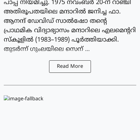
പാപ്പ നിയമിച്ചു. 1975 നവംബർ 20-ന് റാഞ്ചി
അതിരൂപതയിലെ മന്ദാറിൽ ജനിച്ച ഫാ.
ആനന്ദ് ഡേവിഡ് സാൽഷോ തന്റെ
പ്രാഥമിക വിദ്യാഭ്യാസം മന്ദാറിലെ എലമെന്ററി
സ്കൂളിൽ (1983–1989) പൂർത്തിയാക്കി.
തുടർന്ന് ഗുംലയിലെ സെന് ...
Read More