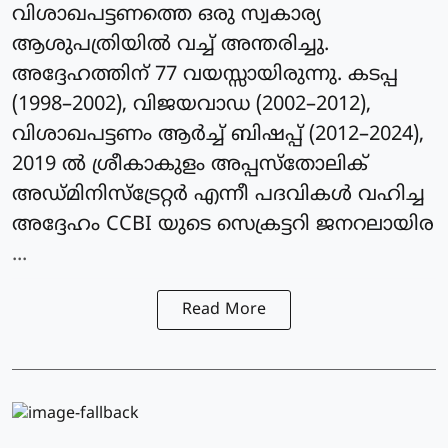
വിശാഖപട്ടണത്തെ ഒരു സ്വകാര്യ
ആശുപത്രിയിൽ വച്ച് അന്തരിച്ചു.
അദ്ദേഹത്തിന് 77 വയസ്സായിരുന്നു. കടപ്പ
(1998–2002), വിജയവാഡ (2002–2012),
വിശാഖപട്ടണം ആർച്ച് ബിഷപ്പ് (2012–2024),
2019 ൽ ശ്രീകാകുളം അപ്പസ്തോലിക്
അഡ്മിനിസ്ട്രേറ്റർ എന്നീ പദവികൾ വഹിച്ച
അദ്ദേഹം CCBI യുടെ സെക്രട്ടറി ജനറലായിര
...
Read More