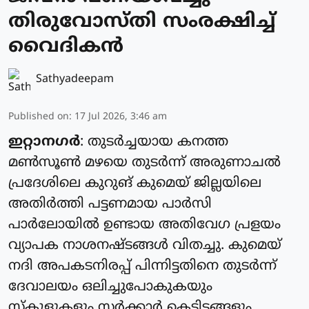
തിരുവോസ്തി സംരക്ഷിച്ച്
വൈദികൻ
Sathyadeepam
Published on
:
17 Jul 2026, 3:46 am
ഇറ്റാനഗർ
: തുടർച്ചയായ കനത്ത
മൺസൂൺ മഴയെ തുടർന്ന് അരുണാചൽ
പ്രദേശിലെ കുറുങ് കുമെയ് ജില്ലയിലെ
അതിർത്തി പട്ടണമായ പാർസി
പാർലോയിൽ ഉണ്ടായ അതിവേഗ പ്രളയം
വ്യാപക നാശനഷ്ടങ്ങൾ വിതച്ചു. കുമെയ്
നദി അപകടനിരപ്പ് പിന്നിട്ടതിനെ തുടർന്ന്
ദേവാലയം ഒലിച്ചുപോകുകയും
സ്കൂളുകളും സർക്കാർ കെട്ടിടങ്ങളും