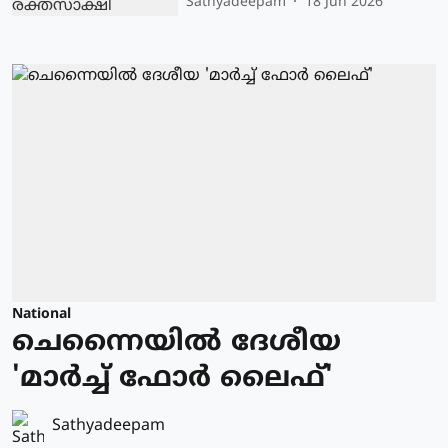
Sathyadeepam
18 Jun 2026
National
ചെന്നൈയിൽ ദേശീയ
'മാർച്ച് ഫോർ ലൈഫ്'
Sathyadeepam