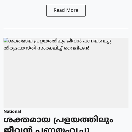
Read More
National
ശക്തമായ പ്രളയത്തിലും
ജീവൻ പണയംവച്ചു