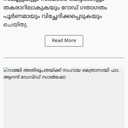
തകരാറിലാകുകയും റോഡ് ഗതാഗതം
പൂർണമായും വിച്ഛേദിക്കപ്പെടുകയും
ചെയ്തു.
Read More