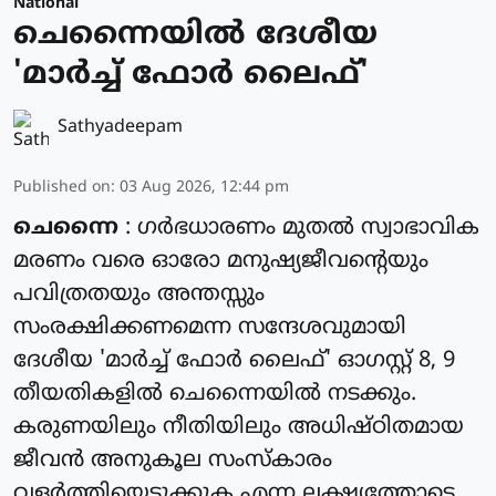
National
ചെന്നൈയിൽ ദേശീയ
'മാർച്ച് ഫോർ ലൈഫ്'
Sathyadeepam
Published on
:
03 Aug 2026, 12:44 pm
ചെന്നൈ
: ഗർഭധാരണം മുതൽ സ്വാഭാവിക
മരണം വരെ ഓരോ മനുഷ്യജീവന്റെയും
പവിത്രതയും അന്തസ്സും
സംരക്ഷിക്കണമെന്ന സന്ദേശവുമായി
ദേശീയ 'മാർച്ച് ഫോർ ലൈഫ്' ഓഗസ്റ്റ് 8, 9
തീയതികളിൽ ചെന്നൈയിൽ നടക്കും.
കരുണയിലും നീതിയിലും അധിഷ്ഠിതമായ
ജീവൻ അനുകൂല സംസ്കാരം
വളർത്തിയെടുക്കുക എന്ന ലക്ഷ്യത്തോടെ