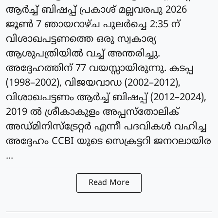
ആർച്ച് ബിഷപ്പ് പ്രകാശ് മല്ലവരപു 2026
ജൂൺ 7 ഞായറാഴ്ച പുലർച്ചെ 2:35 ന്
വിശാഖപട്ടണത്തെ ഒരു സ്വകാര്യ
ആശുപത്രിയിൽ വച്ച് അന്തരിച്ചു.
അദ്ദേഹത്തിന് 77 വയസ്സായിരുന്നു. കടപ്പ
(1998–2002), വിജയവാഡ (2002–2012),
വിശാഖപട്ടണം ആർച്ച് ബിഷപ്പ് (2012–2024),
2019 ൽ ശ്രീകാകുളം അപ്പസ്തോലിക്
അഡ്മിനിസ്ട്രേറ്റർ എന്നീ പദവികൾ വഹിച്ച
അദ്ദേഹം CCBI യുടെ സെക്രട്ടറി ജനറലായിര
...
Read More