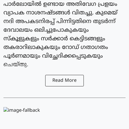
പാർലോയിൽ ഉണ്ടായ അതിവേഗ പ്രളയം
വ്യാപക നാശനഷ്ടങ്ങൾ വിതച്ചു. കുമെയ്
നദി അപകടനിരപ്പ് പിന്നിട്ടതിനെ തുടർന്ന്
ദേവാലയം ഒലിച്ചുപോകുകയും
സ്കൂളുകളും സർക്കാർ കെട്ടിടങ്ങളും
തകരാറിലാകുകയും റോഡ് ഗതാഗതം
പൂർണമായും വിച്ഛേദിക്കപ്പെടുകയും
ചെയ്തു.
Read More