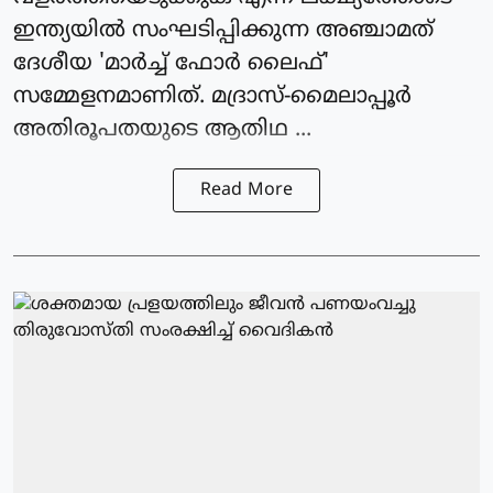
ഇന്ത്യയിൽ സംഘടിപ്പിക്കുന്ന അഞ്ചാമത്
ദേശീയ 'മാർച്ച് ഫോർ ലൈഫ്'
സമ്മേളനമാണിത്. മദ്രാസ്-മൈലാപ്പൂർ
അതിരൂപതയുടെ ആതിഥ ...
Read More