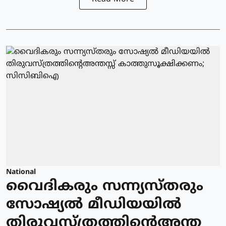
National
വൈദികരും സന്ന്യസ്തരും
സോഷ്യല്‍ മീഡിയയില്‍
തിരുവസ്ത്രത്തിന്റെഅന്ത