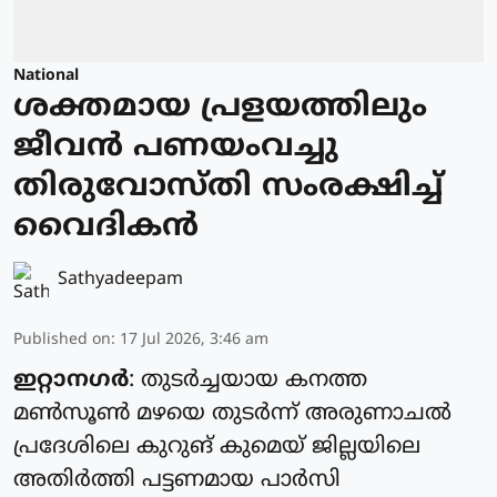
National
ശക്തമായ പ്രളയത്തിലും
ജീവൻ പണയംവച്ചു
തിരുവോസ്തി സംരക്ഷിച്ച്
വൈദികൻ
Sathyadeepam
Published on
:
17 Jul 2026, 3:46 am
ഇറ്റാനഗർ
: തുടർച്ചയായ കനത്ത
മൺസൂൺ മഴയെ തുടർന്ന് അരുണാചൽ
പ്രദേശിലെ കുറുങ് കുമെയ് ജില്ലയിലെ
അതിർത്തി പട്ടണമായ പാർസി