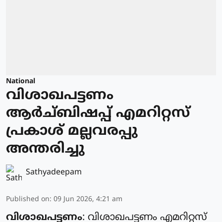
National
വിശാഖപട്ടണം
ആർച്ബിഷപ്പ് എമറിറ്റസ്
പ്രകാശ് മല്ലവരപ്പു
അന്തരിച്ചു
Sathyadeepam
Published on
:
09 Jun 2026, 4:21 am
വിശാഖപട്ടണം
: വിശാഖപട്ടണം എമറിറ്റസ്