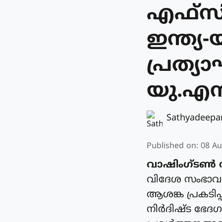
എഫ്‌
ഇന്ത്
പ്രത്യ
യു.എ
Sathyadeep
Published on
:
08 Au
വാഷിംഗ്ടൺ 
വിദേശ സംഭാവന
ആശങ്ക പ്രകടിപ
നിർദിഷ്ട ഭേദ