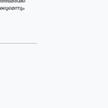
യ-അമേരിക്ക
്കുമെന്നും