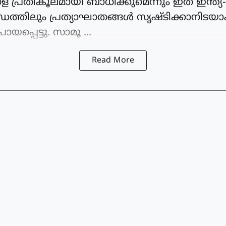
െ പ്രതികൂലമായി ബാധിക്കുമെന്നും ഇത് ഇന്ത്
ത്തിലും പ്രത്യാഘാതങ്ങൾ സൃഷ്ടിക്കാനിടയാക
യപ്പെട്ടു. സാമൂ ...
Read More