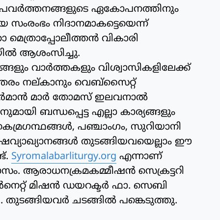
്രമപ്രവര്‍ത്തനങ്ങളുടെ ഏകോപനത്തിനും
 സംരംഭം നിദാനമാകട്ടെയെന്ന്
െത്രാപ്പോലീത്തന്‍ വികാരി
ില്‍ ആശംസിച്ചു.
ം വാര്‍ത്തകളും വിശ്വാസികളിലേക്ക്
്തരം നല്കാനും വെബ്‌സൈറ്റ്
്‍മാന്‍ മാര്‍ തോമസ് ഇലവനാല്‍
മായി ബന്ധപ്പെട്ട എല്ലാ കാര്യങ്ങളും
കമ്രഗന്ഥങ്ങള്‍, പഞ്ചാംഗം, സുറിയാനി
േഷവ്യാഖ്യാനങ്ങള്‍ തുടങ്ങിയവയെല്ലാം ഈ
ട്.
Syromalabarliturgy.org
എന്നാണ്
ാസം. ആരാധനക്രമകമ്മീഷന്‍ സെക്രട്ടറി
്റര്‍നെറ്റ് മിഷന്‍ ഡയറക്ടര്‍ ഫാ. സെബി
 തുടങ്ങിയവര്‍ ചടങ്ങില്‍ പങ്കെടുത്തു.