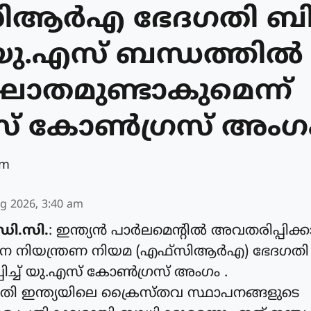
സിആർഎ ഭേദഗതി ബ
യ-യു.എസ് ബന്ധത്തിൽ
ാഘാതമുണ്ടാകുമെന്ന്
സ് കോൺഗ്രസ് അംഗ
am
g 2026, 3:40 am
ഡി.സി.
: ഇന്ത്യൻ പാർലമെന്റിൽ അവതരിപ്പിക്കാ
 നിയന്ത്രണ നിയമ (എഫ്‌സിആർഎ) ഭേദഗതി 
്പിച്ച് യു.എസ് കോൺഗ്രസ് അംഗം .
ഗതി ഇന്ത്യയിലെ ക്രൈസ്തവ സ്ഥാപനങ്ങളുടെ