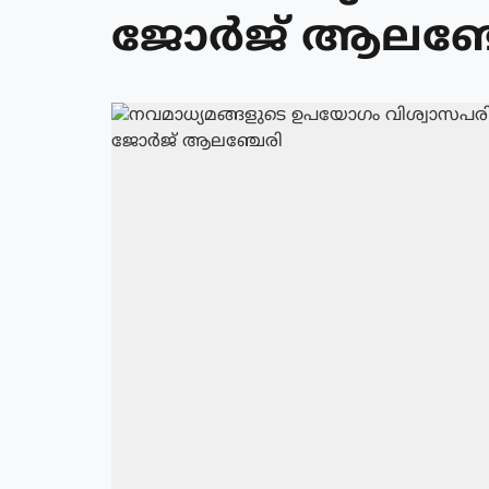
ജോര്‍ജ് ആലഞ്