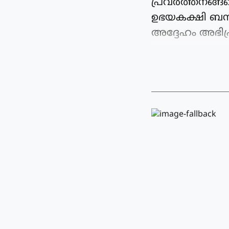
പ്രവർത്തനങ്ങള
ഉഭയകക്ഷി ബന്ധ
അദ്ദേഹം അഭിപ്രാ