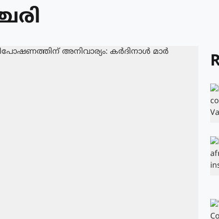
ചേരി
R