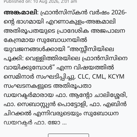
Published on
:
10 Aug 2026, 2:01 am
അങ്കമാലി
: ഫ്രാൻസിസ്കൻ വർഷം 2026-
ന്റെ ഭാഗമായി എറണാകുളം-അങ്കമാലി
അതിരൂപതയുടെ പ്രാദേശിക അജപാലന
കേന്ദ്രമായ സുബോധനയിൽ
യുവജനങ്ങൾക്കായി “അസ്സീസിയിലെ
പൂക്കി: വെള്ളിത്തിരയിലെ ഫ്രാൻസിസിനെ
വായിക്കുമ്പോൾ” എന്ന വിഷയത്തിൽ
സെമിനാർ സംഘടിപ്പിച്ചു. CLC, CML, KCYM
സംഘടനകളുടെ അതിരൂപതാ
ഡയറക്ടർമാരായ ഫാ. ആന്റോ ചാലിശ്ശേരി,
ഫാ. സെബാസ്റ്റ്യൻ പൊട്ടോളി, ഫാ. എബിൻ
ചിറക്കൽ എന്നിവരുടെയും സുബോധന
ഡയറക്ടർ ഫാ. ജോ ...