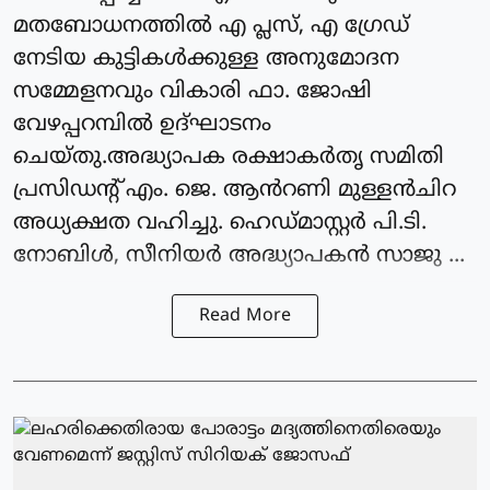
മതബോധനത്തിൽ എ പ്ലസ്, എ ഗ്രേഡ്
നേടിയ കുട്ടികൾക്കുള്ള അനുമോദന
സമ്മേളനവും വികാരി ഫാ. ജോഷി
വേഴപ്പറമ്പിൽ ഉദ്ഘാടനം
ചെയ്തു.അദ്ധ്യാപക രക്ഷാകർതൃ സമിതി
പ്രസിഡന്റ്‌ എം. ജെ. ആൻറണി മുള്ളൻചിറ
അധ്യക്ഷത വഹിച്ചു. ഹെഡ്മാസ്റ്റർ പി.ടി.
നോബിൾ, സീനിയർ അദ്ധ്യാപകൻ സാജു ...
Read More