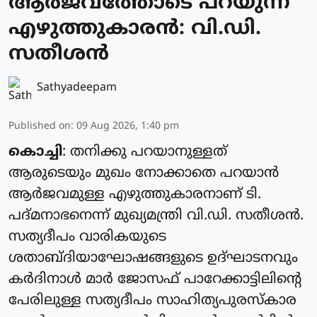
ആർജവത്തോടെ പറയുന്ന
എഴുത്തുകാരൻ: വി.ഡി.
സതീശൻ
Sathyadeepam
Published on
:
09 Aug 2026, 1:40 pm
കൊച്ചി
: തനിക്കു പറയാനുള്ളത്
ആരുടെയും മുഖം നോക്കാതെ പറയാൻ
ആർജവമുള്ള എഴുത്തുകാരനാണ് ടി.
പദ്മനാഭനെന്ന് മുഖ്യമന്ത്രി വി.ഡി. സതീശൻ.
സത്യദീപം വാരികയുടെ
ശതാബ്ദിയാഘോഷങ്ങളുടെ ഉദ്ഘാടനവും
കർദിനാൾ മാർ ജോസഫ് പാറേക്കാട്ടിലിന്‍റെ
പേരിലുള്ള സത്യദീപം സാഹിത്യപുരസ്കാര