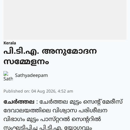
Kerala
പി.ടി.എ. അനുമോദന
സമ്മേളനം
Sathyadeepam
Published on
:
04 Aug 2026, 4:52 am
ചേർത്തല
: ചേർത്തല മുട്ടം സെൻ്റ് മേരീസ്
ദേവാലയത്തിലെ വിശ്വാസ പരിശീലന
വിഭാഗം മുട്ടം പാസ്‌റ്ററൽ സെന്ററിൽ
സംഘടിപ്പിച്ച പി.ടി.എ. യോഗവും