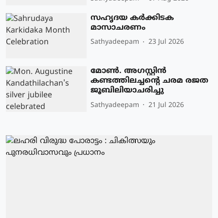
സഹൃദയ കർക്കിടക
മാസാചരണം
Sathyadeepam
23 Jul 2026
മോൺ. അഗസ്റ്റിൻ
കണ്ടത്തിലച്ചൻ്റെ ചരമ രജത
ജൂബിലിയാചരിച്ചു
Sathyadeepam
21 Jul 2026