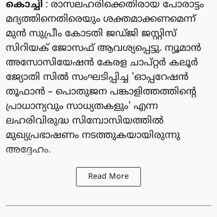
കൊച്ചി
: രാസലഹരിക്കെതിരായ പോരാട്ടം
മദ്യത്തിനെതിരെയും ശക്തമാക്കണമെന്ന്
മുൻ സുപ്രീം കോടതി ജഡ്ജി ജസ്റ്റിസ്
സിറിയക് ജോസഫ് ആവശ്യപ്പെട്ടു. ന്യൂമാൻ
അസോസിയേഷൻ കേരള ചാപ്റ്റർ കലൂർ
ജ്യോതി സിൽ സംഘടിപ്പിച്ച 'ഓപ്പറേഷൻ
തൂഫാൻ – പൊതുജന പങ്കാളിത്തത്തിന്റെ
പ്രാധാന്യവും സാധ്യതകളും' എന്ന
ലഹരിവിരുദ്ധ സിമ്പോസിയത്തിൽ
മുഖ്യപ്രഭാഷണം നടത്തുകയായിരുന്നു
അദ്ദേഹം.
Read More