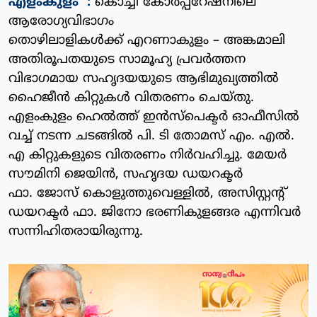
എളംകുളം :
കൊച്ചി കോർപ്പറേഷനിലെ
ആരോഗ്യവിഭാഗം
തൊഴിലാളികൾക്ക് എറണാകുളം – അങ്കമാലി
അതിരൂപതയുടെ സാമൂഹ്യ പ്രവർത്തന
വിഭാഗമായ സഹൃദയയുടെ ആഭിമുഖ്യത്തിൽ
ഹൈജീൻ കിറ്റുകൾ വിതരണം ചെയ്തു.
എളംകുളം ഹെൽത്ത് ഇൻസ്പെക്ടർ ഓഫീസിൽ
വച്ച് നടന്ന ചടങ്ങിൽ പി. ടി തോമസ് എം. എൽ.
എ കിറ്റുകളുടെ വിതരണം നിർവഹിച്ചു. മേയർ
സൗമിനി ജെയിൻ, സഹൃദയ ഡയറക്ടർ
ഫാ. ജോസ് കൊളുത്തുവെള്ളിൽ, അസിസ്റ്റന്റ്
ഡയറക്ടർ ഫാ. ജിനോ ഭരണികുളങ്ങര എന്നിവർ
സന്നിഹിതരായിരുന്നു.