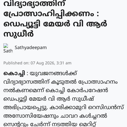
വിദ്യാഭ്യാത്തിന്
പ്രോത്സാഹിപ്പിക്കണം :
ഡെപ്യൂട്ടി മേയർ വി ആർ
സുധീർ
Sathyadeepam
Published on
:
07 Aug 2026, 3:31 am
കൊച്ചി
: യുവജനങ്ങൾക്ക്
വിദ്യാഭ്യാസത്തിന് കൂടുതൽ പ്രോത്സാഹനം
നൽകണമെന്ന് കൊച്ചി കോർപറേഷൻ
ഡെപ്യൂട്ടി മേയർ വി ആർ സുധീഷ്
അഭിപ്രായപ്പെട്ടു. കാരിക്കാമുറി റെസിഡൻസ്
അസോസിയേഷനും ചാവറ കൾച്ചറൽ
സെന്ററും ചേർന്ന് നടത്തിയ മെറിറ്റ്