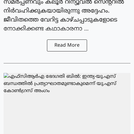
സമർപ്പണവും കലൂർ റിന്യൂവൽ സെന്ററിൽ
നിർവഹിക്കുകയായിരുന്നു അദ്ദേഹം.
ജീവിതത്തെ വേറിട്ട കാഴ്ചപ്പാടുകളോടെ
നോക്കിക്കണ്ട കഥാകാരനാ ...
Read More