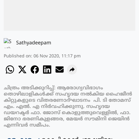
Sathyadeepam
Published on
:
06 Nov 2020, 11:17 pm
ചിത്രം അടിക്കുറിപ്പ്‌: ആരോഗ്യവിഭാഗം
തൊഴിലാളികൾക്ക് സഹൃദയ നൽകിയ ഹൈജീൻ
കിറ്റുകളുടെ വിതരണോദ്‌ഘാടനം പി. ടി തോമസ്
എം. എൽ. എ നിർവഹിക്കുന്നു. സഹൃദയ
ഡയറക്ടർ ഫാ. ജോസ് കൊളുത്തുവെള്ളിൽ, ഫാ.
ജിനോ ഭരണികുളങ്ങര, മേയർ സൗമിനി ജെയിൻ
എന്നിവർ സമീപം.