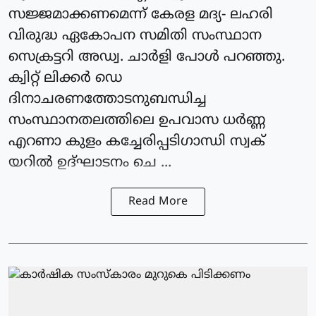
സജ്ജമാക്കണമെന്ന് കേരള മദ്യ- ലഹരി
വിരുദ്ധ ഏകോപന സമിതി സംസ്ഥാന
സെക്രട്ടറി അഡ്വ. ചാർളി പോൾ പറഞ്ഞു.
ക്വിറ്റ് ലിക്കർ ഡെ
ദിനാചരണത്തോടനുബന്ധിച്ച
സംസ്ഥാനതലത്തിലെ ഉപവാസ ധർണ്ണ
എറണാ കുളം കച്ചേരിപ്പടിഗാന്ധി സ്വക്
യറിൽ ഉദ്ഘാടനം ചെ ...
Read More