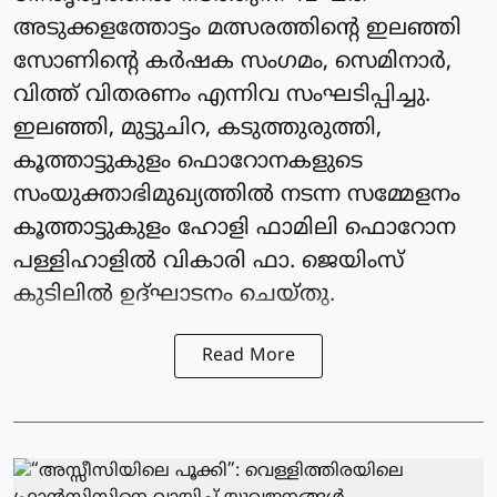
അടുക്കളത്തോട്ടം മത്സരത്തിന്റെ ഇലഞ്ഞി
സോണിന്റെ കർഷക സംഗമം, സെമിനാർ,
വിത്ത് വിതരണം എന്നിവ സംഘടിപ്പിച്ചു.
ഇലഞ്ഞി, മുട്ടുചിറ, കടുത്തുരുത്തി,
കൂത്താട്ടുകുളം ഫൊറോനകളുടെ
സംയുക്താഭിമുഖ്യത്തിൽ നടന്ന സമ്മേളനം
കൂത്താട്ടുകുളം ഹോളി ഫാമിലി ഫൊറോന
പള്ളിഹാളിൽ വികാരി ഫാ. ജെയിംസ്
കുടിലിൽ ഉദ്ഘാടനം ചെയ്തു.
Read More