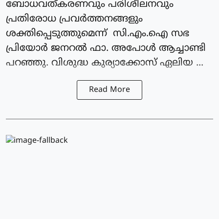
ബോധവത്കരണവും പരിശീലനവും
പ്രതിരോധ പ്രവർത്തനങ്ങളും
ശക്തിപ്പെടുത്തുമെന്ന് സി.എം.ഐ സഭ
പ്രിയോർ ജനറൽ ഫാ. അപോൾ ആച്ചാണ്ടി
പറഞ്ഞു. വിശുദ്ധ കുര്യാക്കോസ് ഏലിയ ...
Read More