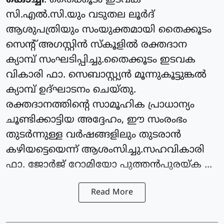
കൊച്ചി
: തൈക്കൂടം ഇടവക
സി.എൽ.സി.യും വടുതല ലൂർദ്
ആശുപത്രിയും സംയുക്തമായി തൈക്കൂടം
സെന്റ് അഗസ്റ്റിൻ സ്കൂളിൽ രക്തദാന
ക്യാമ്പ് സംഘടിപ്പിച്ചു.തൈക്കൂടം ഇടവക
വികാരി ഫാ. സെബാസ്റ്റ്യൻ മൂന്നുകൂട്ടുങ്കൽ
ക്യാമ്പ് ഉദ്ഘാടനം ചെയ്തു.
രക്തദാനത്തിന്റെ സാമൂഹിക പ്രാധാന്യം
ചൂണ്ടിക്കാട്ടിയ അദ്ദേഹം, ഈ സംരംഭം
തുടർന്നുള്ള വർഷങ്ങളിലും തുടരാൻ
കഴിയട്ടെയെന്ന് ആശംസിച്ചു.സഹവികാരി
ഫാ. ജോർജ് റോമിയോ പുത്തൻപുരയ്ക ...
Read More