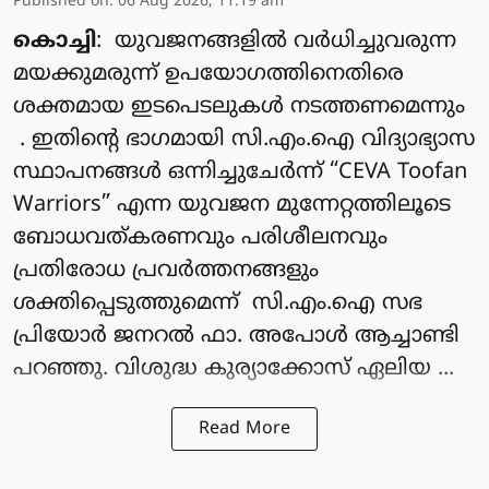
Published on
:
06 Aug 2026, 11:19 am
കൊച്ചി
: യുവജനങ്ങളിൽ വർധിച്ചുവരുന്ന
മയക്കുമരുന്ന് ഉപയോഗത്തിനെതിരെ
ശക്തമായ ഇടപെടലുകൾ നടത്തണമെന്നും
. ഇതിന്റെ ഭാഗമായി സി.എം.ഐ വിദ്യാഭ്യാസ
സ്ഥാപനങ്ങൾ ഒന്നിച്ചുചേർന്ന് “CEVA Toofan
Warriors” എന്ന യുവജന മുന്നേറ്റത്തിലൂടെ
ബോധവത്കരണവും പരിശീലനവും
പ്രതിരോധ പ്രവർത്തനങ്ങളും
ശക്തിപ്പെടുത്തുമെന്ന് സി.എം.ഐ സഭ
പ്രിയോർ ജനറൽ ഫാ. അപോൾ ആച്ചാണ്ടി
പറഞ്ഞു. വിശുദ്ധ കുര്യാക്കോസ് ഏലിയ ...
Read More