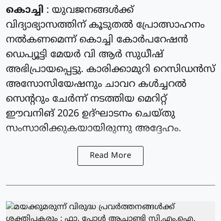
കൊച്ചി
: യുവജനങ്ങൾക്ക്
വിദ്യാഭ്യാസത്തിന് കൂടുതൽ പ്രോത്സാഹനം
നൽകണമെന്ന് കൊച്ചി കോർപറേഷൻ
ഡെപ്യൂട്ടി മേയർ വി ആർ സുധീഷ്
അഭിപ്രായപ്പെട്ടു. കാരിക്കാമുറി റെസിഡൻസ്
അസോസിയേഷനും ചാവറ കൾച്ചറൽ
സെന്ററും ചേർന്ന് നടത്തിയ മെറിറ്റ്
ഈവനിങ് 2026 ഉദ്ഘാടനം ചെയ്തു
സംസാരിക്കുകയായിരുന്നു അദ്ദേഹം.
Read More