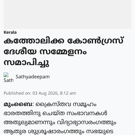
Kerala
കത്തോലിക്ക കോൺഗ്രസ്
ദേശീയ സമ്മേളനം
സമാപിച്ചു
Sathyadeepam
Published on
:
03 Aug 2026, 8:12 am
മുംബൈ
: ക്രൈസ്‌തവ സമൂഹം
ഭാരതത്തിനു ചെയ്‌ത സംഭാവനകൾ
അതുല്യമാണന്നും വിദ്യാഭ്യാസരംഗത്തും
ആതുര ശുശ്രൂഷാരംഗത്തും സഭയുടെ