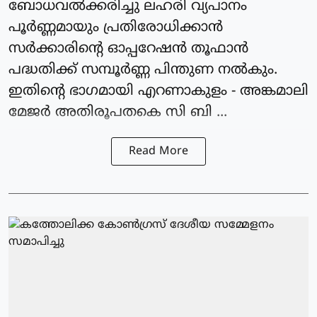
ബോധവൽക്കരിച്ചു ലഹരി വ്യപാനം
പൂർണ്ണമായും പ്രതിരോധിക്കാൻ
സർക്കാരിൻ്റെ ഓപ്പറേഷൻ തൂഫാൻ
പദ്ധതിക്ക് സമ്പൂർണ്ണ പിന്തുണ നൽകും.
ഇതിൻ്റെ ഭാഗമായി എറണാകുളം - അങ്കമാലി
മേജർ അതിരൂപതകെ സി ബി ...
Read More