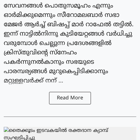
സേവനങ്ങൾ പൊതുസമൂഹം എന്നും
ഓർമിക്കുമെന്നും സീറോമലബാർ സഭാ
മേജർ ആർച്ച് ബിഷപ്പ് മാർ റാഫേൽ തട്ടിൽ.
ഇന്ന് നാട്ടിൽനിന്നു കുടിയേറ്റങ്ങൾ വർധിച്ചു
വരുമ്പോൾ ചെല്ലുന്ന പ്രദേശങ്ങളിൽ
ക്രിസ്തു‌വിൻ്റെ സ്നേഹം
പകർന്നുനൽകാനും സഭയുടെ
പാരമ്പര്യങ്ങൾ മുറുകെപ്പിടിക്കാനും
മറ്റുള്ളവർക്ക് നന് ...
Read More