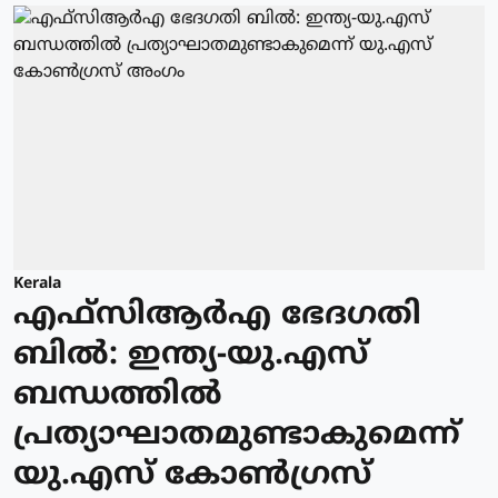
Kerala
എഫ്‌സിആർഎ ഭേദഗതി
ബിൽ: ഇന്ത്യ-യു.എസ്
ബന്ധത്തിൽ
പ്രത്യാഘാതമുണ്ടാകുമെന്ന്
യു.എസ് കോൺഗ്രസ്