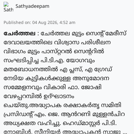
Sathyadeepam
Published on
:
04 Aug 2026, 4:52 am
ചേർത്തല
: ചേർത്തല മുട്ടം സെൻ്റ് മേരീസ്
ദേവാലയത്തിലെ വിശ്വാസ പരിശീലന
വിഭാഗം മുട്ടം പാസ്‌റ്ററൽ സെന്ററിൽ
സംഘടിപ്പിച്ച പി.ടി.എ. യോഗവും
മതബോധനത്തിൽ എ പ്ലസ്, എ ഗ്രേഡ്
നേടിയ കുട്ടികൾക്കുള്ള അനുമോദന
സമ്മേളനവും വികാരി ഫാ. ജോഷി
വേഴപ്പറമ്പിൽ ഉദ്ഘാടനം
ചെയ്തു.അദ്ധ്യാപക രക്ഷാകർതൃ സമിതി
പ്രസിഡന്റ്‌ എം. ജെ. ആൻറണി മുള്ളൻചിറ
അധ്യക്ഷത വഹിച്ചു. ഹെഡ്മാസ്റ്റർ പി.ടി.
നോബിൾ, സീനിയർ അദ്ധ്യാപകൻ സാജു ...