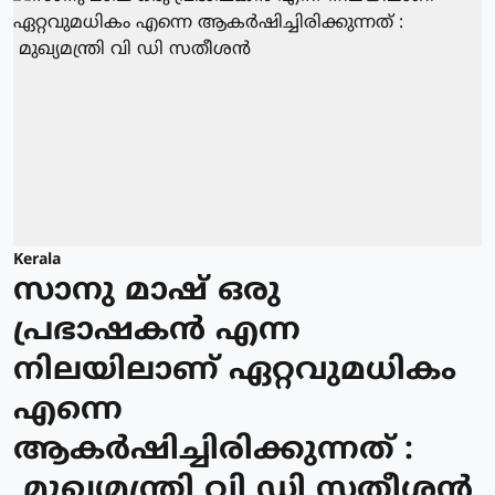
Kerala
സാനു മാഷ് ഒരു
പ്രഭാഷകൻ എന്ന
നിലയിലാണ് ഏറ്റവുമധികം
എന്നെ
ആകർഷിച്ചിരിക്കുന്നത് :
മുഖ്യമന്ത്രി വി ഡി സതീശൻ