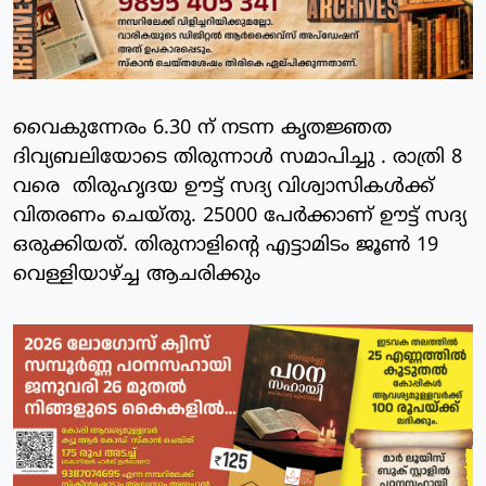
വൈകുന്നേരം 6.30 ന് നടന്ന കൃതജ്ഞത
ദിവ്യബലിയോടെ തിരുന്നാൾ സമാപിച്ചു . രാത്രി 8
വരെ തിരുഹൃദയ ഊട്ട് സദ്യ വിശ്വാസികൾക്ക്
വിതരണം ചെയ്തു. 25000 പേർക്കാണ് ഊട്ട് സദ്യ
ഒരുക്കിയത്. തിരുനാളിൻ്റെ എട്ടാമിടം ജൂൺ 19
വെള്ളിയാഴ്ച്ച ആചരിക്കും