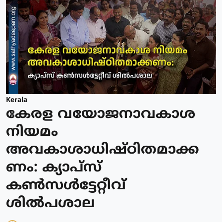
Kerala
കേരള വയോജനാവകാശ
നിയമം
അവകാശാധിഷ്ഠിതമാക്ക
ണം: ക്യാപ്സ്
കൺസൾട്ടേറ്റീവ്
ശിൽപശാല