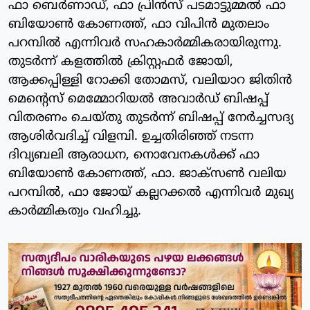
ഫാ ബെർണാഡ്, ഫാ പ്രിൻസ് പടമാട്ടുമ്മൽ ഫാ
ബിയോൺ കോണത്ത്, ഫാ വിപിൻ മുതലാം
പറമ്പിൽ എന്നിവർ സഹകാർമ്മികരായിരുന്നു.
തുടർന്ന് കളത്തിൽ ക്രിസ്റ്റഫർ ജോയി,
ആക്കപ്പിള്ളി റോക്കി തോമസ്, വലിയാറ ജിതിൻ
മെൻ്റെസ് മെമ്മോറിയൽ അവാർഡ് ബിഷപ്പ്
വിതരണം ചെയ്തു തുടർന്ന് ബിഷപ്പ് നേർച്ചസദ്യ
ആശിർവദിച്ച് വിളമ്പി. ഉച്ചതിരിഞ്ഞ് നടന്ന
ദിവ്യബലി ആരാധന, നൊവേനകൾക്ക് ഫാ
ബിയോൺ കോണത്ത്, ഫാ. ജാക്സൺ വലിയ
പറമ്പിൽ, ഫാ ജോയ് കല്ലറക്കൽ എന്നിവർ മുഖ്യ
കാർമ്മികത്വം വഹിച്ചു.