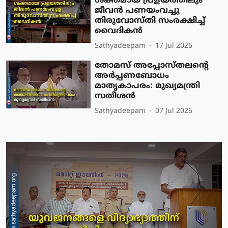
ശക്തമായ പ്രളയത്തിലും
ജീവൻ പണയംവച്ചു
തിരുവോസ്തി സംരക്ഷിച്ച്
വൈദികൻ
Sathyadeepam
17 Jul 2026
തോമസ് അപ്പോസ്തലന്റെ
അർപ്പണബോധം
മാതൃകാപരം: മുഖ്യമന്ത്രി
സതീശൻ
Sathyadeepam
07 Jul 2026