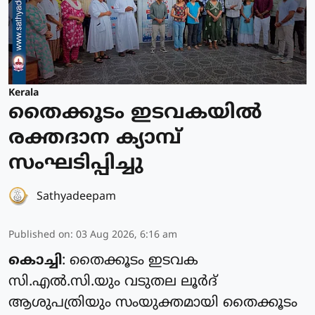
Kerala
തൈക്കൂടം ഇടവകയിൽ
രക്തദാന ക്യാമ്പ്
സംഘടിപ്പിച്ചു
Sathyadeepam
Published on
:
03 Aug 2026, 6:16 am
കൊച്ചി
: തൈക്കൂടം ഇടവക
സി.എൽ.സി.യും വടുതല ലൂർദ്
ആശുപത്രിയും സംയുക്തമായി തൈക്കൂടം