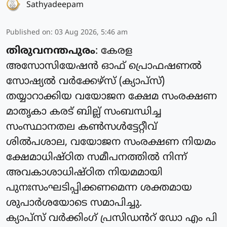
Sathyadeepam
Published on
:
03 Aug 2026, 5:46 am
തിരുവനന്തപുരം
: കേരള
അസോസിയേഷൻ ഓഫ് പ്രൊഫഷണൽ
സോഷ്യൽ വർക്കേഴ്സ് (ക്യാപ്‌സ്)
തയ്യാറാക്കിയ വയോജന ക്ഷേമ സംരക്ഷണ
മാതൃകാ കരട് ബില്ല് സംബന്ധിച്ച
സംസ്ഥാനതല കൺസൾട്ടേറ്റീവ്
ശിൽപശാല, വയോജന സംരക്ഷണ നിയമം
ക്ഷേമാധിഷ്ഠിത സമീപനത്തിൽ നിന്ന്
അവകാശാധിഷ്ഠിത നിയമമായി
പുനഃസംഘടിപ്പിക്കണമെന്ന ശക്തമായ
ശുപാർശയോടെ സമാപിച്ചു.
ക്യാപ്‌സ് വർക്കിംഗ്‌ പ്രസിഡൻറ് ഡോ എം പി