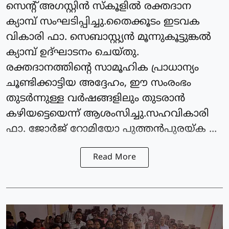
സെന്റ് അഗസ്റ്റിൻ സ്കൂളിൽ രക്തദാന
ക്യാമ്പ് സംഘടിപ്പിച്ചു.തൈക്കൂടം ഇടവക
വികാരി ഫാ. സെബാസ്റ്റ്യൻ മൂന്നുകൂട്ടുങ്കൽ
ക്യാമ്പ് ഉദ്ഘാടനം ചെയ്തു.
രക്തദാനത്തിന്റെ സാമൂഹിക പ്രാധാന്യം
ചൂണ്ടിക്കാട്ടിയ അദ്ദേഹം, ഈ സംരംഭം
തുടർന്നുള്ള വർഷങ്ങളിലും തുടരാൻ
കഴിയട്ടെയെന്ന് ആശംസിച്ചു.സഹവികാരി
ഫാ. ജോർജ് റോമിയോ പുത്തൻപുരയ്ക ...
Read More