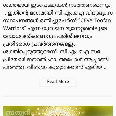
ശക്തമായ ഇടപെടലുകൾ നടത്തണമെന്നും
. ഇതിന്റെ ഭാഗമായി സി.എം.ഐ വിദ്യാഭ്യാസ
സ്ഥാപനങ്ങൾ ഒന്നിച്ചുചേർന്ന് “CEVA Toofan
Warriors” എന്ന യുവജന മുന്നേറ്റത്തിലൂടെ
ബോധവത്കരണവും പരിശീലനവും
പ്രതിരോധ പ്രവർത്തനങ്ങളും
ശക്തിപ്പെടുത്തുമെന്ന് സി.എം.ഐ സഭ
പ്രിയോർ ജനറൽ ഫാ. അപോൾ ആച്ചാണ്ടി
പറഞ്ഞു. വിശുദ്ധ കുര്യാക്കോസ് ഏലിയ ...
Read More