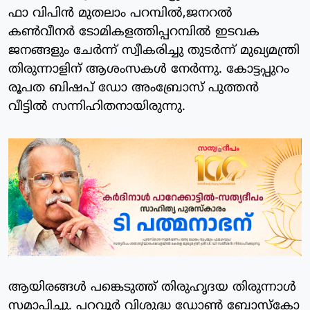
ഫാ വിപിൻ മുതലാം പറമ്പിൽ,ജനറൽ
കൺവീനർ ടോമികളത്തിപ്പറമ്പിൽ ഇടവക
ജനങ്ങളും ചേർന്ന് സ്വീകരിച്ചു തുടർന്ന് മുഖ്യമന്ത്രി
തിരുന്നാളിന് ആശംസകൾ നേർന്നു. കോട്ടപ്പുറം
രൂപത ബിഷപ് ഡോ അംബ്രോസ് പുത്തൻ
വീട്ടിൽ സന്നിഹിതനായിരുന്നു.
ആയിരങ്ങൾ പങ്കെടുത്ത് തിരുഹൃദയ തിരുന്നാൾ
സമാപിച്ചു. പറവൂർ വിശുദ്ധ ഡോൺ ബോസ്കോ