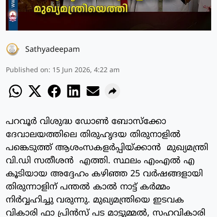
Sathyadeepam
Published on
:
15 Jun 2026, 4:22 am
പറവൂർ വിശുദ്ധ ഡോൺ ബോസ്ക്കോ
ദേവാലയത്തിലെ തിരുഹൃദയ തിരുനാളിൽ
പങ്കെടുത്ത് ആശംസകളർപ്പിയ്ക്കാൻ മുഖ്യമന്ത്രി
വി.ഡി സതീശൻ എത്തി. സ്ഥലം എംഎൽ എ
കൂടിയായ അദ്ദേഹം കഴിഞ്ഞ 25 വർഷങ്ങളായി
തിരുന്നാളിന് പന്തൽ കാൽ നാട്ട് കർമ്മം
നിർവ്വഹിച്ചു വരുന്നു. മുഖ്യമന്ത്രിയെ ഇടവക
വികാരി ഫാ പ്രിൻസ് പട മാട്ടുമ്മൽ, സഹവികാരി