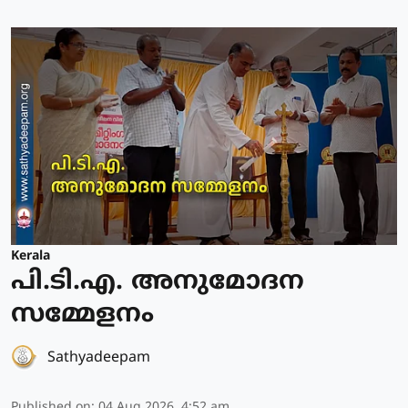
Kerala
പി.ടി.എ. അനുമോദന
സമ്മേളനം
Sathyadeepam
Published on
:
04 Aug 2026, 4:52 am