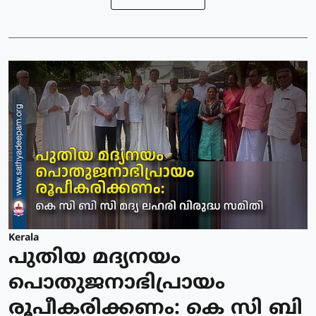
Kerala
പുതിയ മദ്യനയം
പൊതുജനാഭിപ്രായം
രൂപീകരിക്കണം: കെ സി ബി