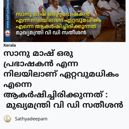
Kerala
സാനു മാഷ് ഒരു
പ്രഭാഷകൻ എന്ന
നിലയിലാണ് ഏറ്റവുമധികം
എന്നെ
ആകർഷിച്ചിരിക്കുന്നത് :
മുഖ്യമന്ത്രി വി ഡി സതീശൻ
Sathyadeepam