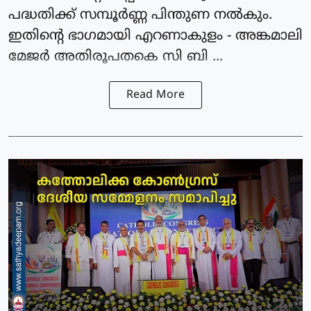
പദ്ധതിക്ക് സമ്പൂർണ്ണ പിന്തുണ നൽകും.
ഇതിൻ്റെ ഭാഗമായി എറണാകുളം - അങ്കമാലി
മേജർ അതിരൂപതകെ സി ബി ...
Read More