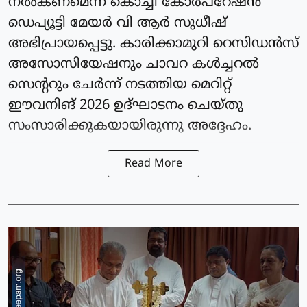
നൽകണമെന്ന് കൊച്ചി കോർപറേഷൻ
ഡെപ്യൂട്ടി മേയർ വി ആർ സുധീഷ്
അഭിപ്രായപ്പെട്ടു. കാരിക്കാമുറി റെസിഡൻസ്
അസോസിയേഷനും ചാവറ കൾച്ചറൽ
സെന്ററും ചേർന്ന് നടത്തിയ മെറിറ്റ്
ഈവനിങ് 2026 ഉദ്ഘാടനം ചെയ്തു
സംസാരിക്കുകയായിരുന്നു അദ്ദേഹം.
Read More