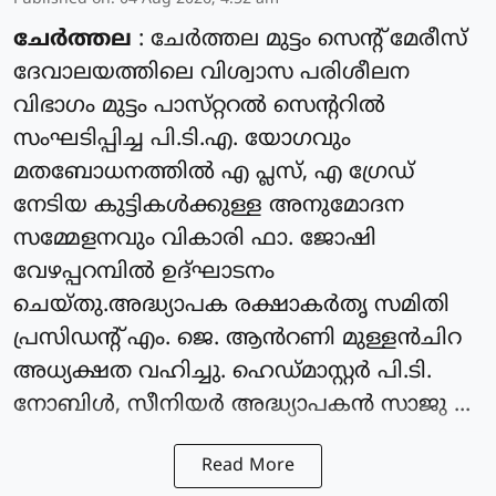
ചേർത്തല
: ചേർത്തല മുട്ടം സെൻ്റ് മേരീസ്
ദേവാലയത്തിലെ വിശ്വാസ പരിശീലന
വിഭാഗം മുട്ടം പാസ്‌റ്ററൽ സെന്ററിൽ
സംഘടിപ്പിച്ച പി.ടി.എ. യോഗവും
മതബോധനത്തിൽ എ പ്ലസ്, എ ഗ്രേഡ്
നേടിയ കുട്ടികൾക്കുള്ള അനുമോദന
സമ്മേളനവും വികാരി ഫാ. ജോഷി
വേഴപ്പറമ്പിൽ ഉദ്ഘാടനം
ചെയ്തു.അദ്ധ്യാപക രക്ഷാകർതൃ സമിതി
പ്രസിഡന്റ്‌ എം. ജെ. ആൻറണി മുള്ളൻചിറ
അധ്യക്ഷത വഹിച്ചു. ഹെഡ്മാസ്റ്റർ പി.ടി.
നോബിൾ, സീനിയർ അദ്ധ്യാപകൻ സാജു ...
Read More