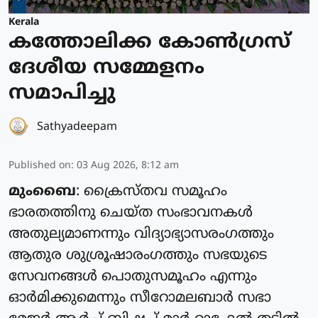
Kerala
കത്തോലിക്ക കോൺഗ്രസ്
ദേശീയ സമ്മേളനം
സമാപിച്ചു
Sathyadeepam
Published on
:
03 Aug 2026, 8:12 am
മുംബൈ
: ക്രൈസ്‌തവ സമൂഹം
ഭാരതത്തിനു ചെയ്‌ത സംഭാവനകൾ
അതുല്യമാണന്നും വിദ്യാഭ്യാസരംഗത്തും
ആതുര ശുശ്രൂഷാരംഗത്തും സഭയുടെ
സേവനങ്ങൾ പൊതുസമൂഹം എന്നും
ഓർമിക്കുമെന്നും സീറോമലബാർ സഭാ