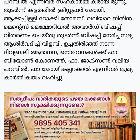
പറമ്പിൽ എന്നിവർ സഹകാർമ്മികരായിരുന്നു.
തുടർന്ന് കളത്തിൽ ക്രിസ്റ്റഫർ ജോയി,
ആക്കപ്പിള്ളി റോക്കി തോമസ്, വലിയാറ ജിതിൻ
മെൻ്റെസ് മെമ്മോറിയൽ അവാർഡ് ബിഷപ്പ്
വിതരണം ചെയ്തു തുടർന്ന് ബിഷപ്പ് നേർച്ചസദ്യ
ആശിർവദിച്ച് വിളമ്പി. ഉച്ചതിരിഞ്ഞ് നടന്ന
ദിവ്യബലി ആരാധന, നൊവേനകൾക്ക് ഫാ
ബിയോൺ കോണത്ത്, ഫാ. ജാക്സൺ വലിയ
പറമ്പിൽ, ഫാ ജോയ് കല്ലറക്കൽ എന്നിവർ മുഖ്യ
കാർമ്മികത്വം വഹിച്ചു.