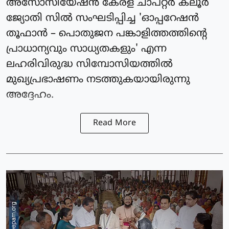
അസോസിയേഷൻ കേരള ചാപ്റ്റർ കലൂർ
ജ്യോതി സിൽ സംഘടിപ്പിച്ച 'ഓപ്പറേഷൻ
തൂഫാൻ – പൊതുജന പങ്കാളിത്തത്തിന്റെ
പ്രാധാന്യവും സാധ്യതകളും' എന്ന
ലഹരിവിരുദ്ധ സിമ്പോസിയത്തിൽ
മുഖ്യപ്രഭാഷണം നടത്തുകയായിരുന്നു
അദ്ദേഹം.
Read More