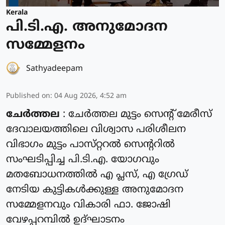
Kerala
പി.ടി.എ. അനുമോദന
സമ്മേളനം
Sathyadeepam
Published on
:
04 Aug 2026, 4:52 am
ചേർത്തല
: ചേർത്തല മുട്ടം സെൻ്റ് മേരീസ്
ദേവാലയത്തിലെ വിശ്വാസ പരിശീലന
വിഭാഗം മുട്ടം പാസ്‌റ്ററൽ സെന്ററിൽ
സംഘടിപ്പിച്ച പി.ടി.എ. യോഗവും
മതബോധനത്തിൽ എ പ്ലസ്, എ ഗ്രേഡ്
നേടിയ കുട്ടികൾക്കുള്ള അനുമോദന
സമ്മേളനവും വികാരി ഫാ. ജോഷി
വേഴപ്പറമ്പിൽ ഉദ്ഘാടനം