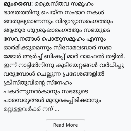
മുംബൈ
: ക്രൈസ്‌തവ സമൂഹം
ഭാരതത്തിനു ചെയ്‌ത സംഭാവനകൾ
അതുല്യമാണന്നും വിദ്യാഭ്യാസരംഗത്തും
ആതുര ശുശ്രൂഷാരംഗത്തും സഭയുടെ
സേവനങ്ങൾ പൊതുസമൂഹം എന്നും
ഓർമിക്കുമെന്നും സീറോമലബാർ സഭാ
മേജർ ആർച്ച് ബിഷപ്പ് മാർ റാഫേൽ തട്ടിൽ.
ഇന്ന് നാട്ടിൽനിന്നു കുടിയേറ്റങ്ങൾ വർധിച്ചു
വരുമ്പോൾ ചെല്ലുന്ന പ്രദേശങ്ങളിൽ
ക്രിസ്തു‌വിൻ്റെ സ്നേഹം
പകർന്നുനൽകാനും സഭയുടെ
പാരമ്പര്യങ്ങൾ മുറുകെപ്പിടിക്കാനും
മറ്റുള്ളവർക്ക് നന് ...
Read More