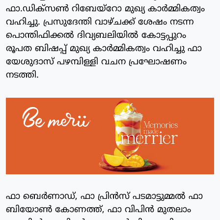
ഫാ.ഡിക്സൺ റിബേയ്‌റോ മുഖ്യ കാർമ്മികത്വം
വഹിച്ചു. പ്രസുദേന്തി വാഴ്ചക്ക് ശേഷം നടന്ന
പൊന്തിഫിക്കൽ ദിവ്യബലിയിൽ കോട്ടപ്പുറം
രൂപത ബിഷപ്പ് മുഖ്യ കാർമ്മികത്വം വഹിച്ചു ഫാ
യേശുദാസ് പഴമ്പിള്ളി വചന പ്രഘോഷണം
നടത്തി.
ഫാ ബെർണാഡ്, ഫാ പ്രിൻസ് പടമാട്ടുമ്മൽ ഫാ
ബിയോൺ കോണത്ത്, ഫാ വിപിൻ മുതലാം