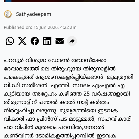
Sathyadeepam
Published on
:
15 Jun 2026, 4:22 am
പറവൂർ വിശുദ്ധ ഡോൺ ബോസ്ക്കോ
ദേവാലയത്തിലെ തിരുഹൃദയ തിരുനാളിൽ
പങ്കെടുത്ത് ആശംസകളർപ്പിയ്ക്കാൻ മുഖ്യമന്ത്രി
വി.ഡി സതീശൻ എത്തി. സ്ഥലം എംഎൽ എ
കൂടിയായ അദ്ദേഹം കഴിഞ്ഞ 25 വർഷങ്ങളായി
തിരുന്നാളിന് പന്തൽ കാൽ നാട്ട് കർമ്മം
നിർവ്വഹിച്ചു വരുന്നു. മുഖ്യമന്ത്രിയെ ഇടവക
വികാരി ഫാ പ്രിൻസ് പട മാട്ടുമ്മൽ, സഹവികാരി
ഫാ വിപിൻ മുതലാം പറമ്പിൽ,ജനറൽ
കൺവീനർ ടോമികളത്തിപ്പറമ്പിൽ ഇടവക