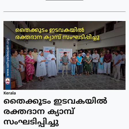
Kerala
തൈക്കൂടം ഇടവകയിൽ
രക്തദാന ക്യാമ്പ്
സംഘടിപ്പിച്ചു