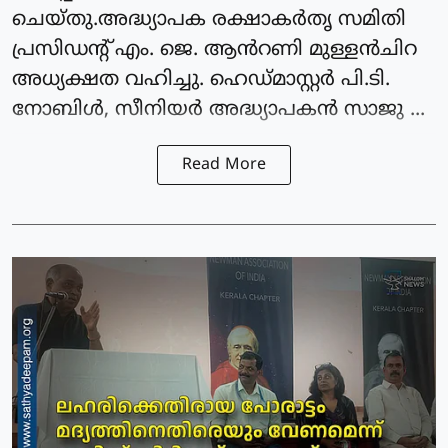
ചെയ്തു.അദ്ധ്യാപക രക്ഷാകർതൃ സമിതി
പ്രസിഡന്റ്‌ എം. ജെ. ആൻറണി മുള്ളൻചിറ
അധ്യക്ഷത വഹിച്ചു. ഹെഡ്മാസ്റ്റർ പി.ടി.
നോബിൾ, സീനിയർ അദ്ധ്യാപകൻ സാജു ...
Read More