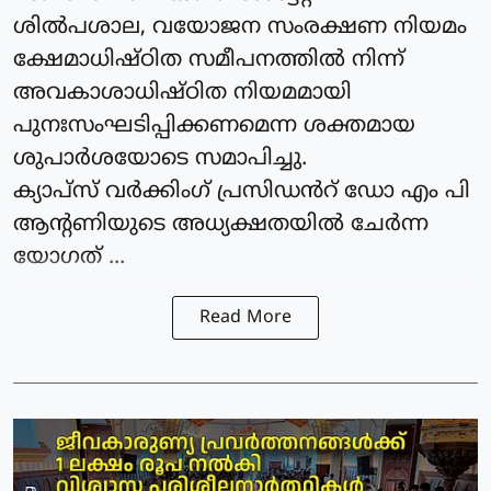
ശിൽപശാല, വയോജന സംരക്ഷണ നിയമം
ക്ഷേമാധിഷ്ഠിത സമീപനത്തിൽ നിന്ന്
അവകാശാധിഷ്ഠിത നിയമമായി
പുനഃസംഘടിപ്പിക്കണമെന്ന ശക്തമായ
ശുപാർശയോടെ സമാപിച്ചു.
ക്യാപ്‌സ് വർക്കിംഗ്‌ പ്രസിഡൻറ് ഡോ എം പി
ആന്റണിയുടെ അധ്യക്ഷതയിൽ ചേർന്ന
യോഗത് ...
Read More