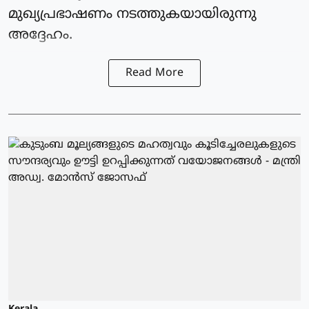
മുഖ്യപ്രഭാഷണം നടത്തുകയായിരുന്നു
അദ്ദേഹം.
Read More