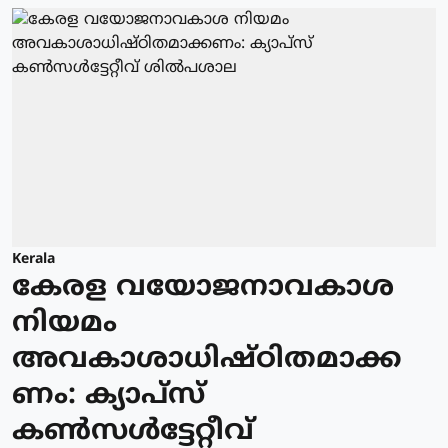
Kerala
കേരള വയോജനാവകാശ
നിയമം
അവകാശാധിഷ്ഠിതമാക്ക
ണം: ക്യാപ്സ്
കൺസൾട്ടേറ്റീവ്