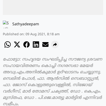
Sathyadeepam
Published on
:
09 Aug 2021, 8:18 am
ഫോട്ടോ: സഹൃദയ സംഘടിപ്പിച്ച സൗജന്യ ശ്രവണ
സഹായവിതരണം കൊച്ചി നഗരസഭാ മേയർ
അഡ്വ.എം.അനിൽകുമാർ ഉദ്‌ഘാടനം ചെയ്യുന്നു.
സെലിൻ പോൾ, ഫാ. ആൻസിൽ സെബാസ്റ്റ്യൻ,
ഫാ. ജോസ് കൊളുത്തുവെള്ളിൽ, സിജോയ്
വർഗീസ്, മാർ തോമസ് ചക്യത്ത്, ഡോ . കെ,എം.
മുസ്തഫ, ഡോ . പി.ജെ.മാത്യു മാർട്ടിൻ എന്നിവർ
സമീപം.