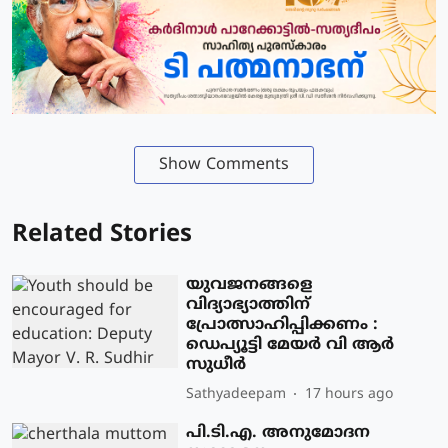
Show Comments
Related Stories
യുവജനങ്ങളെ
വിദ്യാഭ്യാത്തിന്
പ്രോത്സാഹിപ്പിക്കണം :
ഡെപ്യൂട്ടി മേയർ വി ആർ
സുധീർ
Sathyadeepam
17 hours ago
പി.ടി.എ. അനുമോദന