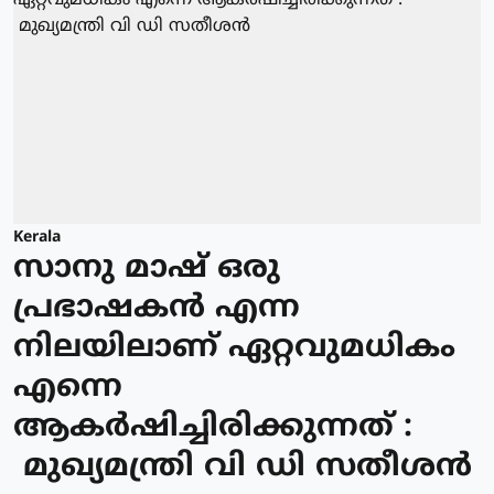
Kerala
സാനു മാഷ് ഒരു
പ്രഭാഷകൻ എന്ന
നിലയിലാണ് ഏറ്റവുമധികം
എന്നെ
ആകർഷിച്ചിരിക്കുന്നത് :
മുഖ്യമന്ത്രി വി ഡി സതീശൻ