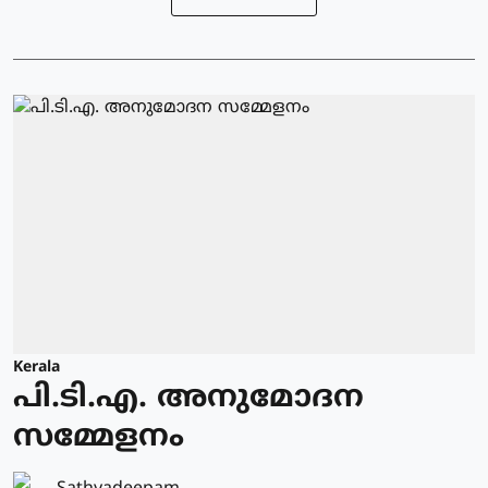
Kerala
പി.ടി.എ. അനുമോദന
സമ്മേളനം