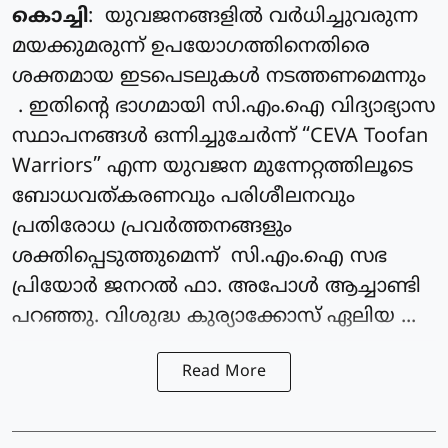
കൊച്ചി
: യുവജനങ്ങളിൽ വർധിച്ചുവരുന്ന
മയക്കുമരുന്ന് ഉപയോഗത്തിനെതിരെ
ശക്തമായ ഇടപെടലുകൾ നടത്തണമെന്നും
. ഇതിന്റെ ഭാഗമായി സി.എം.ഐ വിദ്യാഭ്യാസ
സ്ഥാപനങ്ങൾ ഒന്നിച്ചുചേർന്ന് “CEVA Toofan
Warriors” എന്ന യുവജന മുന്നേറ്റത്തിലൂടെ
ബോധവത്കരണവും പരിശീലനവും
പ്രതിരോധ പ്രവർത്തനങ്ങളും
ശക്തിപ്പെടുത്തുമെന്ന് സി.എം.ഐ സഭ
പ്രിയോർ ജനറൽ ഫാ. അപോൾ ആച്ചാണ്ടി
പറഞ്ഞു. വിശുദ്ധ കുര്യാക്കോസ് ഏലിയ ...
Read More