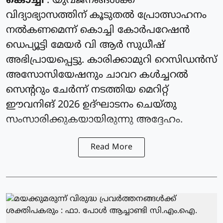
കൊച്ചി
: യുവജനങ്ങൾക്ക്
വിദ്യാഭ്യാസത്തിന് കൂടുതൽ പ്രോത്സാഹനം
നൽകണമെന്ന് കൊച്ചി കോർപറേഷൻ
ഡെപ്യൂട്ടി മേയർ വി ആർ സുധീഷ്
അഭിപ്രായപ്പെട്ടു. കാരിക്കാമുറി റെസിഡൻസ്
അസോസിയേഷനും ചാവറ കൾച്ചറൽ
സെന്ററും ചേർന്ന് നടത്തിയ മെറിറ്റ്
ഈവനിങ് 2026 ഉദ്ഘാടനം ചെയ്തു
സംസാരിക്കുകയായിരുന്നു അദ്ദേഹം.
Read More