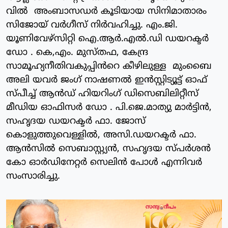
വിൽ അംബാസഡർ കൂടിയായ സിനിമാതാരം
സിജോയ് വർഗീസ് നിർവഹിച്ചു. എം.ജി.
യൂണിവേഴ്‌സിറ്റി ഐ.ആർ.എൽ.ഡി ഡയറക്ടർ
ഡോ . കെ,എം. മുസ്തഫ, കേന്ദ്ര
സാമൂഹ്യനീതിവകുപ്പിൻറെ കീഴിലുള്ള മുംബൈ
അലി യവർ ജംഗ് നാഷണൽ ഇൻസ്റ്റിട്യൂട്ട് ഓഫ്
സ്പീച്ച് ആൻഡ് ഹിയറിംഗ് ഡിസെബിലിറ്റീസ്
മീഡിയ ഓഫിസർ ഡോ . പി.ജെ.മാത്യു മാർട്ടിൻ,
സഹൃദയ ഡയറക്ടർ ഫാ. ജോസ്
കൊളുത്തുവെള്ളിൽ, അസി.ഡയറക്ടർ ഫാ.
ആൻസിൽ സെബാസ്റ്റ്യൻ, സഹൃദയ സ്പർശൻ
കോ ഓർഡിനേറ്റർ സെലിൻ പോൾ എന്നിവർ
സംസാരിച്ചു.