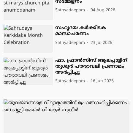
സമ്മേളനം
Sathyadeepam
04 Aug 2026
സഹൃദയ കർക്കിടക
മാസാചരണം
Sathyadeepam
23 Jul 2026
ഫാ. ഫ്രാൻസിസ് ആലപ്പാട്ടിന്
തൃശൂർ പൗരാവലി പ്രണാമം
അർപ്പിച്ചു
Sathyadeepam
16 Jun 2026