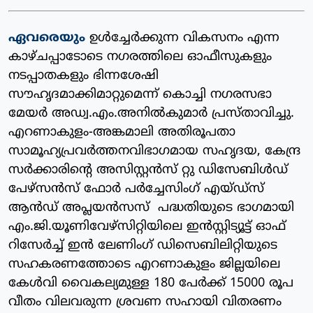
ഏവരെയും
ഉൾച്ചേർക്കുന്ന വികസനം എന്ന
കാഴ്ചപ്പാടോടെ നഗരത്തിലെ ഓഫീസുകളും
നടപ്പാതകളും ഭിന്നശേഷി
സൗഹൃദമാക്കിമാറ്റുമെന്ന് കൊച്ചി നഗരസഭാ
മേയർ അഡ്വ.എം.അനിൽകുമാർ പ്രസ്താവിച്ചു.
എറണാകുളം-അങ്കമാലി അതിരൂപതാ
സാമൂഹ്യപ്രവർത്തനവിഭാഗമായ സഹൃദയ, കേന്ദ്ര
സർക്കാരിന്റെ അസിസ്റ്റൻസ് റ്റു ഡിസേബിൾഡ്
പേഴ്‌സൻസ് ഫോർ പർച്ചേസിംഗ് എയ്‌ഡ്‌സ്‌
ആൻഡ് അപ്ലയൻസസ് പദ്ധതിയുടെ ഭാഗമായി
എം.ജി.യൂണിവേഴ്‌സിറ്റിയിലെ ഇൻസ്റ്റിട്യൂട്ട് ഓഫ്
റിസേർച്ച് ഇൻ ലേണിംഗ് ഡിസെബിലിറ്റിയുടെ
സഹകരണത്തോടെ എറണാകുളം ജില്ലയിലെ
കേൾവി വൈകല്യമുള്ള 180 പേർക്ക് 15000 രൂപ
വീതം വിലവരുന്ന ശ്രവണ സഹായി വിതരണം