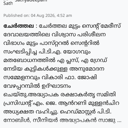
Sathyadeepam
Published on
:
04 Aug 2026, 4:52 am
ചേർത്തല
: ചേർത്തല മുട്ടം സെൻ്റ് മേരീസ്
ദേവാലയത്തിലെ വിശ്വാസ പരിശീലന
വിഭാഗം മുട്ടം പാസ്‌റ്ററൽ സെന്ററിൽ
സംഘടിപ്പിച്ച പി.ടി.എ. യോഗവും
മതബോധനത്തിൽ എ പ്ലസ്, എ ഗ്രേഡ്
നേടിയ കുട്ടികൾക്കുള്ള അനുമോദന
സമ്മേളനവും വികാരി ഫാ. ജോഷി
വേഴപ്പറമ്പിൽ ഉദ്ഘാടനം
ചെയ്തു.അദ്ധ്യാപക രക്ഷാകർതൃ സമിതി
പ്രസിഡന്റ്‌ എം. ജെ. ആൻറണി മുള്ളൻചിറ
അധ്യക്ഷത വഹിച്ചു. ഹെഡ്മാസ്റ്റർ പി.ടി.
നോബിൾ, സീനിയർ അദ്ധ്യാപകൻ സാജു ...