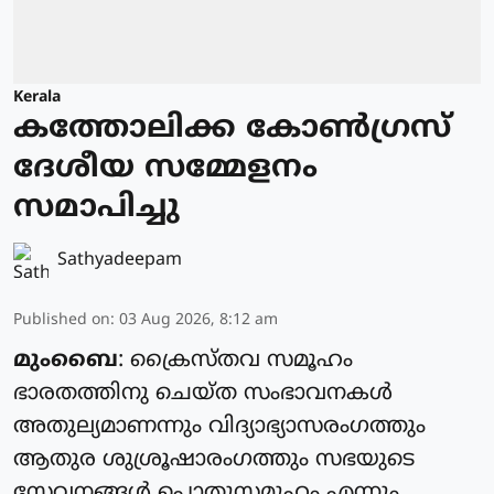
Kerala
കത്തോലിക്ക കോൺഗ്രസ്
ദേശീയ സമ്മേളനം
സമാപിച്ചു
Sathyadeepam
Published on
:
03 Aug 2026, 8:12 am
മുംബൈ
: ക്രൈസ്‌തവ സമൂഹം
ഭാരതത്തിനു ചെയ്‌ത സംഭാവനകൾ
അതുല്യമാണന്നും വിദ്യാഭ്യാസരംഗത്തും
ആതുര ശുശ്രൂഷാരംഗത്തും സഭയുടെ
സേവനങ്ങൾ പൊതുസമൂഹം എന്നും