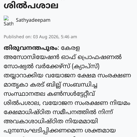
ശിൽപശാല
Sathyadeepam
Published on
:
03 Aug 2026, 5:46 am
തിരുവനന്തപുരം
: കേരള
അസോസിയേഷൻ ഓഫ് പ്രൊഫഷണൽ
സോഷ്യൽ വർക്കേഴ്സ് (ക്യാപ്‌സ്)
തയ്യാറാക്കിയ വയോജന ക്ഷേമ സംരക്ഷണ
മാതൃകാ കരട് ബില്ല് സംബന്ധിച്ച
സംസ്ഥാനതല കൺസൾട്ടേറ്റീവ്
ശിൽപശാല, വയോജന സംരക്ഷണ നിയമം
ക്ഷേമാധിഷ്ഠിത സമീപനത്തിൽ നിന്ന്
അവകാശാധിഷ്ഠിത നിയമമായി
പുനഃസംഘടിപ്പിക്കണമെന്ന ശക്തമായ