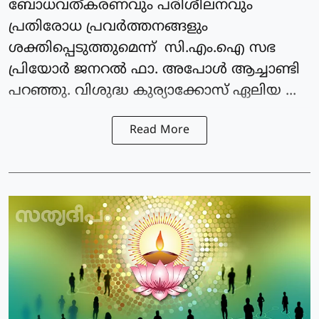
ബോധവത്കരണവും പരിശീലനവും
പ്രതിരോധ പ്രവർത്തനങ്ങളും
ശക്തിപ്പെടുത്തുമെന്ന് സി.എം.ഐ സഭ
പ്രിയോർ ജനറൽ ഫാ. അപോൾ ആച്ചാണ്ടി
പറഞ്ഞു. വിശുദ്ധ കുര്യാക്കോസ് ഏലിയ ...
Read More