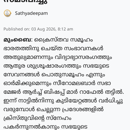
സമാപിച്ചു
Sathyadeepam
Published on
:
03 Aug 2026, 8:12 am
മുംബൈ
: ക്രൈസ്‌തവ സമൂഹം
ഭാരതത്തിനു ചെയ്‌ത സംഭാവനകൾ
അതുല്യമാണന്നും വിദ്യാഭ്യാസരംഗത്തും
ആതുര ശുശ്രൂഷാരംഗത്തും സഭയുടെ
സേവനങ്ങൾ പൊതുസമൂഹം എന്നും
ഓർമിക്കുമെന്നും സീറോമലബാർ സഭാ
മേജർ ആർച്ച് ബിഷപ്പ് മാർ റാഫേൽ തട്ടിൽ.
ഇന്ന് നാട്ടിൽനിന്നു കുടിയേറ്റങ്ങൾ വർധിച്ചു
വരുമ്പോൾ ചെല്ലുന്ന പ്രദേശങ്ങളിൽ
ക്രിസ്തു‌വിൻ്റെ സ്നേഹം
പകർന്നുനൽകാനും സഭയുടെ