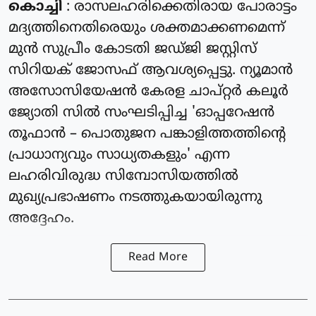
കൊച്ചി
: രാസലഹരിക്കെതിരായ പോരാട്ടം
മദ്യത്തിനെതിരെയും ശക്തമാക്കണമെന്ന്
മുൻ സുപ്രീം കോടതി ജഡ്ജി ജസ്റ്റിസ്
സിറിയക് ജോസഫ് ആവശ്യപ്പെട്ടു. ന്യൂമാൻ
അസോസിയേഷൻ കേരള ചാപ്റ്റർ കലൂർ
ജ്യോതി സിൽ സംഘടിപ്പിച്ച 'ഓപ്പറേഷൻ
തൂഫാൻ – പൊതുജന പങ്കാളിത്തത്തിന്റെ
പ്രാധാന്യവും സാധ്യതകളും' എന്ന
ലഹരിവിരുദ്ധ സിമ്പോസിയത്തിൽ
മുഖ്യപ്രഭാഷണം നടത്തുകയായിരുന്നു
അദ്ദേഹം.
Read More