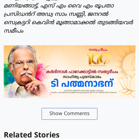
മണിയങ്ങാട്ട്, എസ് എം വൈ എം രൂപതാ
പ്രസിഡൻറ് അഡ്വ സാം സണ്ണി, ജനറൽ
സെക്രട്ടറി കെവിൻ മൂങ്ങാമാക്കൽ തുടങ്ങിയവർ
സമീപം
Show Comments
Related Stories