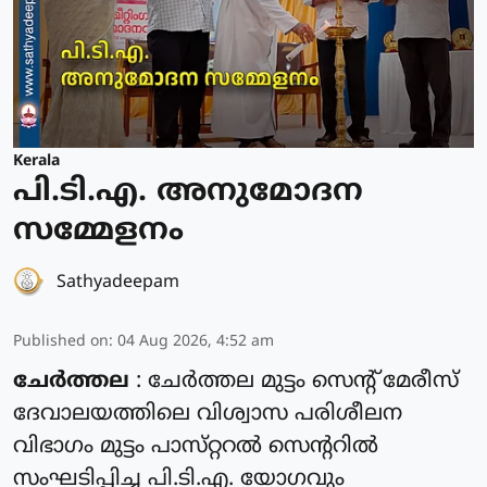
Kerala
പി.ടി.എ. അനുമോദന
സമ്മേളനം
Sathyadeepam
Published on
:
04 Aug 2026, 4:52 am
ചേർത്തല
: ചേർത്തല മുട്ടം സെൻ്റ് മേരീസ്
ദേവാലയത്തിലെ വിശ്വാസ പരിശീലന
വിഭാഗം മുട്ടം പാസ്‌റ്ററൽ സെന്ററിൽ
സംഘടിപ്പിച്ച പി.ടി.എ. യോഗവും