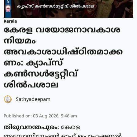
Kerala
കേരള വയോജനാവകാശ
നിയമം
അവകാശാധിഷ്ഠിതമാക്ക
ണം: ക്യാപ്സ്
കൺസൾട്ടേറ്റീവ്
ശിൽപശാല
Sathyadeepam
Published on
:
03 Aug 2026, 5:46 am
തിരുവനന്തപുരം
: കേരള
അസോസിയേഷൻ ഓഫ് പ്രൊഫഷണൽ