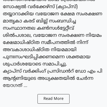
സോഷ്യൽ വർക്കേഴ്സ് (ക്യാപ്‌സ്)
തയ്യാറാക്കിയ വയോജന ക്ഷേമ സംരക്ഷണ
മാതൃകാ കരട് ബില്ല് സംബന്ധിച്ച
സംസ്ഥാനതല കൺസൾട്ടേറ്റീവ്
ശിൽപശാല, വയോജന സംരക്ഷണ നിയമം
ക്ഷേമാധിഷ്ഠിത സമീപനത്തിൽ നിന്ന്
അവകാശാധിഷ്ഠിത നിയമമായി
പുനഃസംഘടിപ്പിക്കണമെന്ന ശക്തമായ
ശുപാർശയോടെ സമാപിച്ചു.
ക്യാപ്‌സ് വർക്കിംഗ്‌ പ്രസിഡൻറ് ഡോ എം പി
ആന്റണിയുടെ അധ്യക്ഷതയിൽ ചേർന്ന
യോഗത് ...
Read More