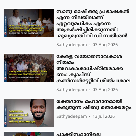
സാനു മാഷ് ഒരു പ്രഭാഷകൻ
എന്ന നിലയിലാണ്
ഏറ്റവുമധികം എന്നെ
ആകർഷിച്ചിരിക്കുന്നത് :
മുഖ്യമന്ത്രി വി ഡി സതീശൻ
Sathyadeepam
03 Aug 2026
കേരള വയോജനാവകാശ
നിയമം
അവകാശാധിഷ്ഠിതമാക്ക
ണം: ക്യാപ്സ്
കൺസൾട്ടേറ്റീവ് ശിൽപശാല
Sathyadeepam
03 Aug 2026
രക്തദാനം മഹാദാനമായി
കരുതുന്ന ഷിബു തെക്കേമറ്റം
Sathyadeepam
13 Jul 2026
പാക്കിസ്ഥാനിലെ