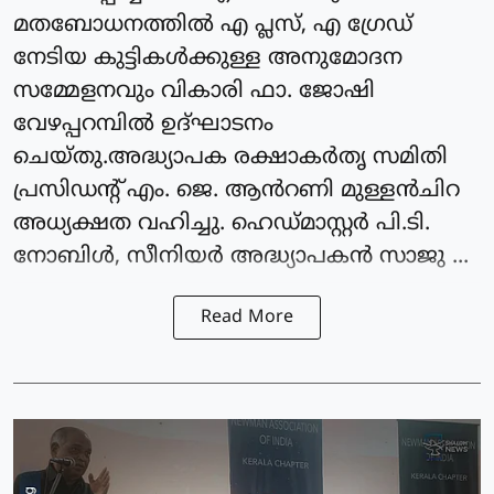
മതബോധനത്തിൽ എ പ്ലസ്, എ ഗ്രേഡ്
നേടിയ കുട്ടികൾക്കുള്ള അനുമോദന
സമ്മേളനവും വികാരി ഫാ. ജോഷി
വേഴപ്പറമ്പിൽ ഉദ്ഘാടനം
ചെയ്തു.അദ്ധ്യാപക രക്ഷാകർതൃ സമിതി
പ്രസിഡന്റ്‌ എം. ജെ. ആൻറണി മുള്ളൻചിറ
അധ്യക്ഷത വഹിച്ചു. ഹെഡ്മാസ്റ്റർ പി.ടി.
നോബിൾ, സീനിയർ അദ്ധ്യാപകൻ സാജു ...
Read More