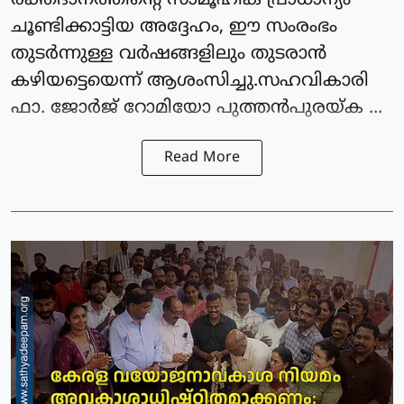
രക്തദാനത്തിന്റെ സാമൂഹിക പ്രാധാന്യം
ചൂണ്ടിക്കാട്ടിയ അദ്ദേഹം, ഈ സംരംഭം
തുടർന്നുള്ള വർഷങ്ങളിലും തുടരാൻ
കഴിയട്ടെയെന്ന് ആശംസിച്ചു.സഹവികാരി
ഫാ. ജോർജ് റോമിയോ പുത്തൻപുരയ്ക ...
Read More