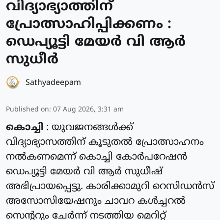
വിദ്യാഭ്യാത്തിന്
പ്രോത്സാഹിപ്പിക്കണം :
ഡെപ്യൂട്ടി മേയർ വി ആർ
സുധീർ
Sathyadeepam
Published on
:
07 Aug 2026, 3:31 am
കൊച്ചി
: യുവജനങ്ങൾക്ക്
വിദ്യാഭ്യാസത്തിന് കൂടുതൽ പ്രോത്സാഹനം
നൽകണമെന്ന് കൊച്ചി കോർപറേഷൻ
ഡെപ്യൂട്ടി മേയർ വി ആർ സുധീഷ്
അഭിപ്രായപ്പെട്ടു. കാരിക്കാമുറി റെസിഡൻസ്
അസോസിയേഷനും ചാവറ കൾച്ചറൽ
സെന്ററും ചേർന്ന് നടത്തിയ മെറിറ്റ്