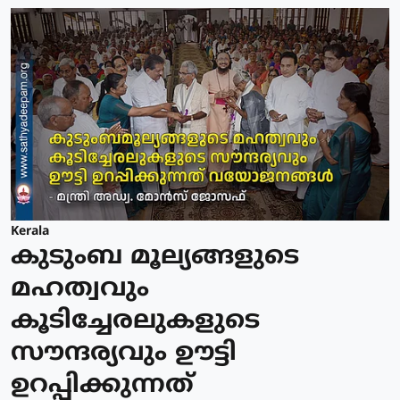
Kerala
കുടുംബ മൂല്യങ്ങളുടെ
മഹത്വവും
കൂടിച്ചേരലുകളുടെ
സൗന്ദര്യവും ഊട്ടി
ഉറപ്പിക്കുന്നത്