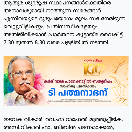
ആതുര ശുശ്രൂഷ സ്ഥാപനങ്ങൾക്കെതിരെ
അനാവശ്യമായി നടത്തുന്ന സമരങ്ങൾ
എന്നിവയുടെ ദുരുപയോഗം മൂലം സഭ നേരിടുന്ന
വെല്ലുവിളികളും, പ്രതിസന്ധികളേയും
അതിജീവിക്കാൻ പ്രാർത്ഥന കൂട്ടായ്മ വൈകീട്ട്
7.30 മുതൽ 8.30 വരെ പള്ളിയിൽ നടത്തി.
ഇടവക വികാരി റവ.ഫാ റാഫേൽ മുത്തുപ്പീടിക,
അസി.വികാരി ഫാ. ബിബിൻ പടന്നമാക്കൽ,