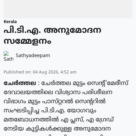
Kerala
പി.ടി.എ. അനുമോദന
സമ്മേളനം
Sathyadeepam
Published on
:
04 Aug 2026, 4:52 am
ചേർത്തല
: ചേർത്തല മുട്ടം സെൻ്റ് മേരീസ്
ദേവാലയത്തിലെ വിശ്വാസ പരിശീലന
വിഭാഗം മുട്ടം പാസ്‌റ്ററൽ സെന്ററിൽ
സംഘടിപ്പിച്ച പി.ടി.എ. യോഗവും
മതബോധനത്തിൽ എ പ്ലസ്, എ ഗ്രേഡ്
നേടിയ കുട്ടികൾക്കുള്ള അനുമോദന