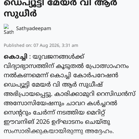
ഡെപ്യൂട്ടി മേയർ വി ആർ
സുധീർ
Sathyadeepam
Published on
:
07 Aug 2026, 3:31 am
കൊച്ചി
: യുവജനങ്ങൾക്ക്
വിദ്യാഭ്യാസത്തിന് കൂടുതൽ പ്രോത്സാഹനം
നൽകണമെന്ന് കൊച്ചി കോർപറേഷൻ
ഡെപ്യൂട്ടി മേയർ വി ആർ സുധീഷ്
അഭിപ്രായപ്പെട്ടു. കാരിക്കാമുറി റെസിഡൻസ്
അസോസിയേഷനും ചാവറ കൾച്ചറൽ
സെന്ററും ചേർന്ന് നടത്തിയ മെറിറ്റ്
ഈവനിങ് 2026 ഉദ്ഘാടനം ചെയ്തു
സംസാരിക്കുകയായിരുന്നു അദ്ദേഹം.