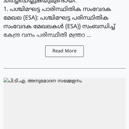
ചര്‍ച്ചചെയ്യുകയുമുണ്ടായി.
1. പശ്ചിമഘട്ട പാരിസ്ഥിതിക സംവേദക
മേഖല (ESA): പശ്ചിമഘട്ട പരിസ്ഥിതിക
സംവേദക മേഖലകള്‍ (ESA)) സംബന്ധിച്ച്
കേന്ദ്ര വനം പരിസ്ഥിതി മന്ത്രാ ...
Read More