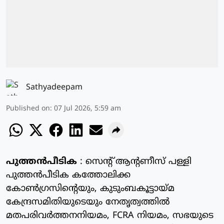
Sathyadeepam
Published on
:
07 Jul 2026, 5:59 am
പുത്തൻപീടിക
: സെന്റ് ആന്റണീസ് പള്ളി
പുത്തൻപീടിക കത്തോലിക്ക
കോൺഗ്രസിന്റെയും, കുടുംബകൂട്ടായ്മ
കേന്ദ്രസമിതിയുടെയും നേതൃത്വത്തിൽ
മതപരിവർത്തനനിയമം, FCRA നിയമം, സഭയുടെ