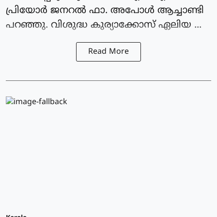
പ്രിയോർ ജനറൽ ഫാ. അപോൾ ആച്ചാണ്ടി
പറഞ്ഞു. വിശുദ്ധ കുര്യാക്കോസ് ഏലിയ ...
Read More