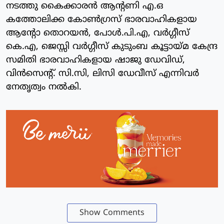
നടത്തു കൈക്കാരൻ ആന്റണി എ.ഒ
കത്തോലിക്ക കോൺഗ്രസ് ഭാരവാഹികളായ
ആന്റോ തൊറയൻ, പോൾ.പി.എ, വർഗ്ഗീസ്
കെ.എ, ജെസ്സി വർഗ്ഗീസ് കുടുംബ കൂട്ടായ്മ കേന്ദ്ര
സമിതി ഭാരവാഹികളായ ഷാജു ഡേവിഡ്,
വിൻസെന്റ്. സി.സി, ലിസി ഡേവീസ് എന്നിവർ
നേതൃത്വം നൽകി.
Show Comments