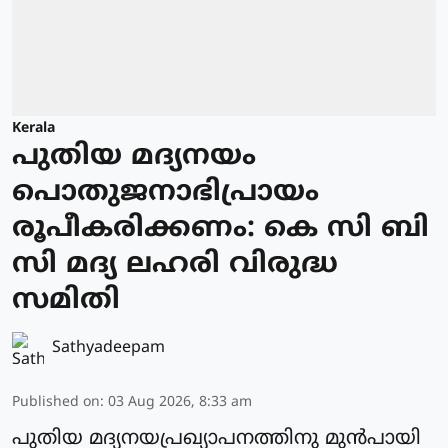
Kerala
പുതിയ മദ്യനയം
പൊതുജനാഭിപ്രായം
രൂപീകരിക്കണം: കെ സി ബി
സി മദ്യ ലഹരി വിരുദ്ധ
സമിതി
Sathyadeepam
Published on
:
03 Aug 2026, 8:33 am
പുതിയ മദ്യനയപ്രഖ്യാപനത്തിനു മുൻപായി