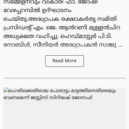
സമ്മേളനവും വികാരി ഫാ. ജോഷി
വേഴപ്പറമ്പിൽ ഉദ്ഘാടനം
ചെയ്തു.അദ്ധ്യാപക രക്ഷാകർതൃ സമിതി
പ്രസിഡന്റ്‌ എം. ജെ. ആൻറണി മുള്ളൻചിറ
അധ്യക്ഷത വഹിച്ചു. ഹെഡ്മാസ്റ്റർ പി.ടി.
നോബിൾ, സീനിയർ അദ്ധ്യാപകൻ സാജു ...
Read More