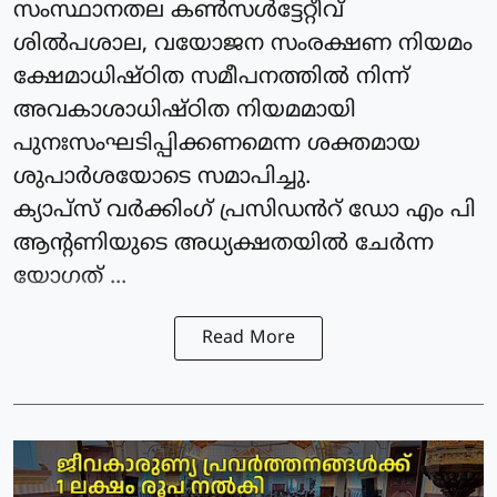
സംസ്ഥാനതല കൺസൾട്ടേറ്റീവ്
ശിൽപശാല, വയോജന സംരക്ഷണ നിയമം
ക്ഷേമാധിഷ്ഠിത സമീപനത്തിൽ നിന്ന്
അവകാശാധിഷ്ഠിത നിയമമായി
പുനഃസംഘടിപ്പിക്കണമെന്ന ശക്തമായ
ശുപാർശയോടെ സമാപിച്ചു.
ക്യാപ്‌സ് വർക്കിംഗ്‌ പ്രസിഡൻറ് ഡോ എം പി
ആന്റണിയുടെ അധ്യക്ഷതയിൽ ചേർന്ന
യോഗത് ...
Read More