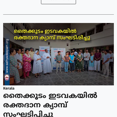
Kerala
തൈക്കൂടം ഇടവകയിൽ
രക്തദാന ക്യാമ്പ്
സംഘടിപ്പിച്ചു