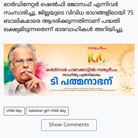
ഓര്‍ഡിനേറ്റര്‍ ഷെല്‍ഫി ജോസഫ് എന്നിവര്‍
സംസാരിച്ചു. ജില്ലയുടെ വിവിധ ഭാഗങ്ങളിലായി 75
ബാലികമാരെ ആദരിക്കുന്നതിനാണ് പദ്ധതി
ലക്ഷ്യമിടുന്നതെന്ന് ഭാരവാഹികള്‍ അറിയിച്ചു.
child day
national girl child day
Show Comments