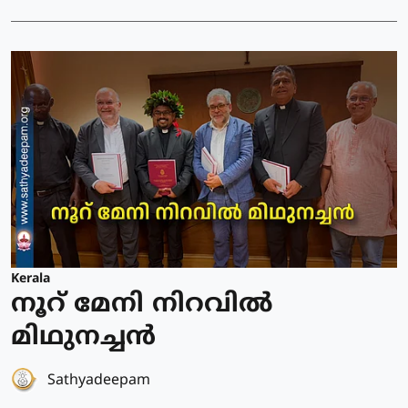
Kerala
നൂറ് മേനി നിറവിൽ
മിഥുനച്ചൻ
Sathyadeepam