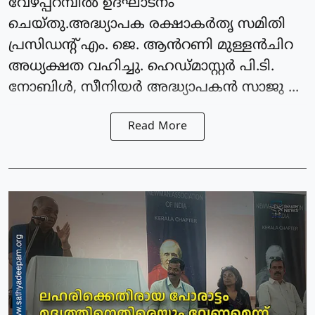
വേഴപ്പറമ്പിൽ ഉദ്ഘാടനം
ചെയ്തു.അദ്ധ്യാപക രക്ഷാകർതൃ സമിതി
പ്രസിഡന്റ്‌ എം. ജെ. ആൻറണി മുള്ളൻചിറ
അധ്യക്ഷത വഹിച്ചു. ഹെഡ്മാസ്റ്റർ പി.ടി.
നോബിൾ, സീനിയർ അദ്ധ്യാപകൻ സാജു ...
Read More