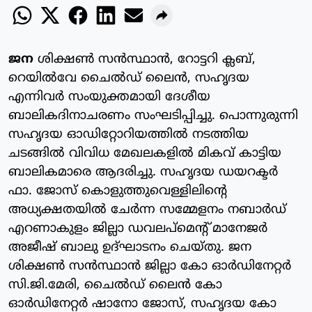
ജന
ശിക്ഷണ്‍ സന്‍സ്ഥാന്‍, റോട്ടറി ക്ലബ്,
റെയില്‍വേ ചൈല്‍ഡ് ലൈന്‍, സഹൃദയ
എന്നിവര്‍ സംയുക്തമായി ദേശീയ
ബാലികദിനാചരണം സംഘടിപ്പിച്ചു. പൊന്നുരുന്നി
സഹൃദയ ഓഡിറ്റോറിയത്തില്‍ നടത്തിയ
ചടങ്ങില്‍ വിവിധ മേഖലകളില്‍ മികവ് കാട്ടിയ
ബാലികമാരെ ആദരിച്ചു. സഹൃദയ ഡയറക്ടര്‍
ഫാ. ജോസ് കൊളുത്തുവെള്ളിലിന്റെ
അധ്യക്ഷതയില്‍ ചേര്‍ന്ന സമ്മേളനം നബാര്‍ഡ്
എറണാകുളം ജില്ലാ ഡവലപ്‌മെന്റ് മാനേജര്‍
അജീഷ് ബാലു ഉദ്ഘാടനം ചെയ്തു. ജന
ശിക്ഷണ്‍ സന്‍സ്ഥാന്‍ ജില്ലാ കോ ഓര്‍ഡിനേറ്റര്‍
സി.ജി.മേരി, ചൈല്‍ഡ് ലൈന്‍ കോ
ഓര്‍ഡിനേറ്റര്‍ ഷാനോ ജോസ്, സഹൃദയ കോ