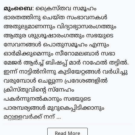
മുംബൈ
: ക്രൈസ്‌തവ സമൂഹം
ഭാരതത്തിനു ചെയ്‌ത സംഭാവനകൾ
അതുല്യമാണന്നും വിദ്യാഭ്യാസരംഗത്തും
ആതുര ശുശ്രൂഷാരംഗത്തും സഭയുടെ
സേവനങ്ങൾ പൊതുസമൂഹം എന്നും
ഓർമിക്കുമെന്നും സീറോമലബാർ സഭാ
മേജർ ആർച്ച് ബിഷപ്പ് മാർ റാഫേൽ തട്ടിൽ.
ഇന്ന് നാട്ടിൽനിന്നു കുടിയേറ്റങ്ങൾ വർധിച്ചു
വരുമ്പോൾ ചെല്ലുന്ന പ്രദേശങ്ങളിൽ
ക്രിസ്തു‌വിൻ്റെ സ്നേഹം
പകർന്നുനൽകാനും സഭയുടെ
പാരമ്പര്യങ്ങൾ മുറുകെപ്പിടിക്കാനും
മറ്റുള്ളവർക്ക് നന് ...
Read More