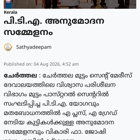
Kerala
പി.ടി.എ. അനുമോദന
സമ്മേളനം
Sathyadeepam
Published on
:
04 Aug 2026, 4:52 am
ചേർത്തല
: ചേർത്തല മുട്ടം സെൻ്റ് മേരീസ്
ദേവാലയത്തിലെ വിശ്വാസ പരിശീലന
വിഭാഗം മുട്ടം പാസ്‌റ്ററൽ സെന്ററിൽ
സംഘടിപ്പിച്ച പി.ടി.എ. യോഗവും
മതബോധനത്തിൽ എ പ്ലസ്, എ ഗ്രേഡ്
നേടിയ കുട്ടികൾക്കുള്ള അനുമോദന
സമ്മേളനവും വികാരി ഫാ. ജോഷി