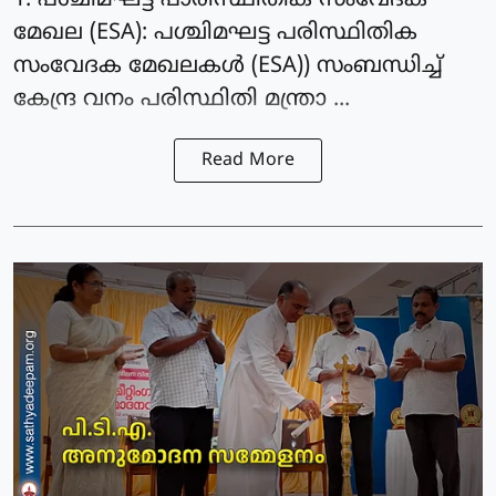
1. പശ്ചിമഘട്ട പാരിസ്ഥിതിക സംവേദക
മേഖല (ESA): പശ്ചിമഘട്ട പരിസ്ഥിതിക
സംവേദക മേഖലകള്‍ (ESA)) സംബന്ധിച്ച്
കേന്ദ്ര വനം പരിസ്ഥിതി മന്ത്രാ ...
Read More