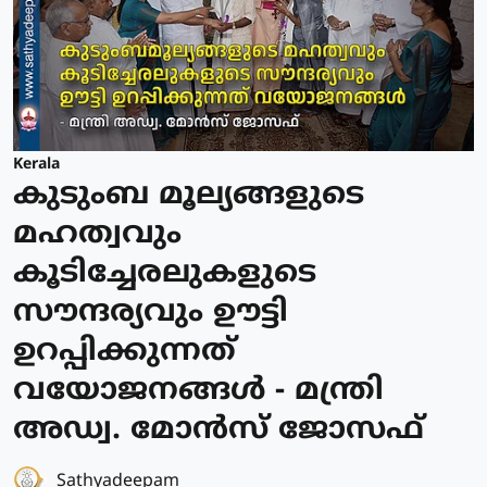
Kerala
കുടുംബ മൂല്യങ്ങളുടെ
മഹത്വവും
കൂടിച്ചേരലുകളുടെ
സൗന്ദര്യവും ഊട്ടി
ഉറപ്പിക്കുന്നത്
വയോജനങ്ങള്‍ - മന്ത്രി
അഡ്വ. മോന്‍സ് ജോസഫ്
Sathyadeepam