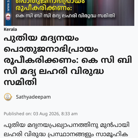
Kerala
പുതിയ മദ്യനയം
പൊതുജനാഭിപ്രായം
രൂപീകരിക്കണം: കെ സി ബി
സി മദ്യ ലഹരി വിരുദ്ധ
സമിതി
Sathyadeepam
Published on
:
03 Aug 2026, 8:33 am
പുതിയ മദ്യനയപ്രഖ്യാപനത്തിനു മുൻപായി
ലഹരി വിരുദ്ധ പ്രസ്ഥാനങ്ങളും സാമൂഹിക