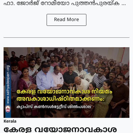
ഫാ. ജോർജ് റോമിയോ പുത്തൻപുരയ്ക ...
Read More
Kerala
കേരള വയോജനാവകാശ