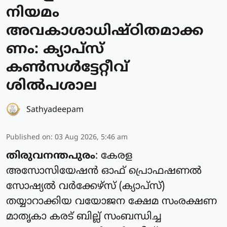
നിയമം
അവകാശാധിഷ്ഠിതമാക്ക
ണം: ക്യാപ്സ്
കൺസൾട്ടേറ്റീവ്
ശിൽപശാല
Sathyadeepam
Published on
:
03 Aug 2026, 5:46 am
തിരുവനന്തപുരം
: കേരള
അസോസിയേഷൻ ഓഫ് പ്രൊഫഷണൽ
സോഷ്യൽ വർക്കേഴ്സ് (ക്യാപ്‌സ്)
തയ്യാറാക്കിയ വയോജന ക്ഷേമ സംരക്ഷണ
മാതൃകാ കരട് ബില്ല് സംബന്ധിച്ച