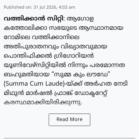
Published on
:
31 Jul 2026, 4:03 am
വത്തിക്കാൻ സിറ്റി
: ആഗോള
കത്തോലിക്കാ സഭയുടെ ആസ്ഥാനമായ
റോമിലെ വത്തിക്കാനിലെ
അതിപുരാതനവും വിഖ്യാതവുമായ
പൊന്തിഫിക്കൽ ഗ്രിഗോറിയൻ
യൂണിവേഴ്സിറ്റിയിൽ നിന്നും പരമോന്നത
ബഹുമതിയായ “സുമ്മ കും ലൗഡേ”
(Summa Cum Laude)-യ്ക്ക് അർഹത നേടി
മിഥുൻ മാർഷൽ ഫ്രാങ്ക് ഡോക്ടറേറ്റ്
കരസ്ഥമാക്കിയിരിക്കുന്നു.
Read More