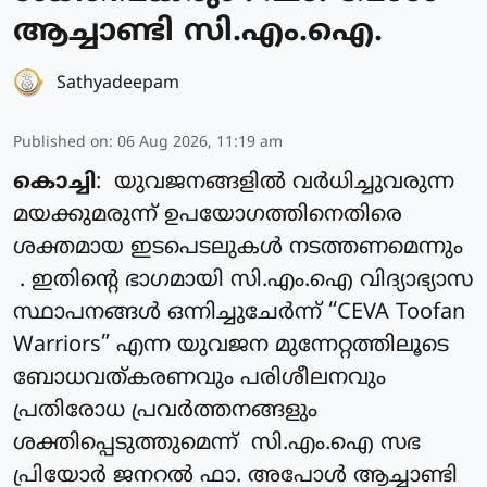
ആച്ചാണ്ടി സി.എം.ഐ.
Sathyadeepam
Published on
:
06 Aug 2026, 11:19 am
കൊച്ചി
: യുവജനങ്ങളിൽ വർധിച്ചുവരുന്ന
മയക്കുമരുന്ന് ഉപയോഗത്തിനെതിരെ
ശക്തമായ ഇടപെടലുകൾ നടത്തണമെന്നും
. ഇതിന്റെ ഭാഗമായി സി.എം.ഐ വിദ്യാഭ്യാസ
സ്ഥാപനങ്ങൾ ഒന്നിച്ചുചേർന്ന് “CEVA Toofan
Warriors” എന്ന യുവജന മുന്നേറ്റത്തിലൂടെ
ബോധവത്കരണവും പരിശീലനവും
പ്രതിരോധ പ്രവർത്തനങ്ങളും
ശക്തിപ്പെടുത്തുമെന്ന് സി.എം.ഐ സഭ
പ്രിയോർ ജനറൽ ഫാ. അപോൾ ആച്ചാണ്ടി