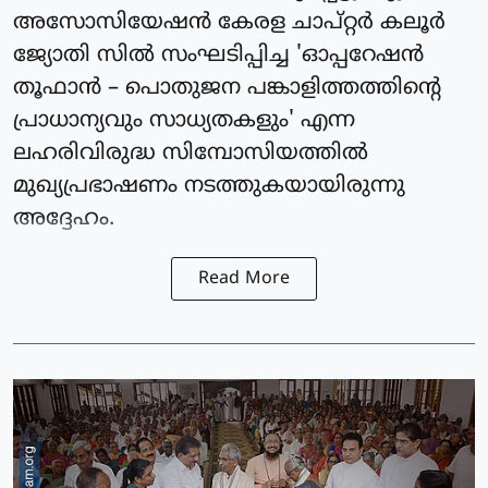
അസോസിയേഷൻ കേരള ചാപ്റ്റർ കലൂർ
ജ്യോതി സിൽ സംഘടിപ്പിച്ച 'ഓപ്പറേഷൻ
തൂഫാൻ – പൊതുജന പങ്കാളിത്തത്തിന്റെ
പ്രാധാന്യവും സാധ്യതകളും' എന്ന
ലഹരിവിരുദ്ധ സിമ്പോസിയത്തിൽ
മുഖ്യപ്രഭാഷണം നടത്തുകയായിരുന്നു
അദ്ദേഹം.
Read More